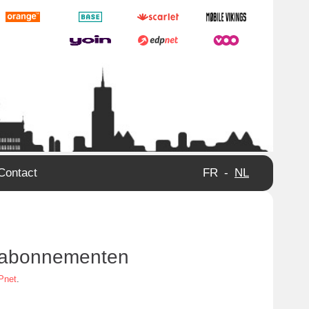
Contact
FR
-
NL
e abonnementen
Pnet
.