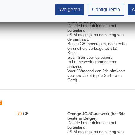
Weigeren
Configureren
A
12
GB
Orange 4G-5G-netwerk (het 3de
beste in België).
De 2de beste dekking in het
buitenland.
eSIM mogelijk na activering van
de simkaart.
Buiten GB inbegrepen, geen extra
en snelheid verlaagd tot 512
Kbps.
Spamfilter voor oproepen.
In het netwerk geïntegreerde
antivirus.
Voor €3/maand een 2de simkaart
voor uw tablet (optie Surf Extra
Card).
70
GB
Orange 4G-5G-netwerk (het 3de
beste in België).
De 2de beste dekking in het
buitenland.
eSIM mogelijk na activering van