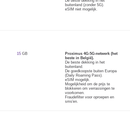
De beste dekking in het
buitenland (zonder 5G).
eSIM niet mogelijk.
15
GB
Proximus 4G-5G-netwerk (het
beste in België).
De beste dekking in het
buitenland.
De goedkoopste buiten Europa
(Daily Roaming Pass).
eSIM mogelijk.
Mogelijkheid om de prijs te
blokkeren om verrassingen te
voorkomen.
Fraudefilter voor oproepen en
sms'en.