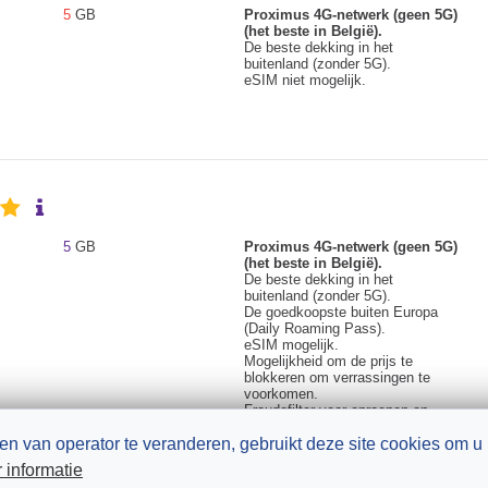
5
GB
Proximus 4G-netwerk (geen 5G)
(het beste in België).
De beste dekking in het
buitenland (zonder 5G).
eSIM niet mogelijk.
5
GB
Proximus 4G-netwerk (geen 5G)
(het beste in België).
De beste dekking in het
buitenland (zonder 5G).
De goedkoopste buiten Europa
(Daily Roaming Pass).
eSIM mogelijk.
Mogelijkheid om de prijs te
blokkeren om verrassingen te
voorkomen.
Fraudefilter voor oproepen en
sms'en.
en van operator te veranderen, gebruikt deze site cookies om u 
 informatie