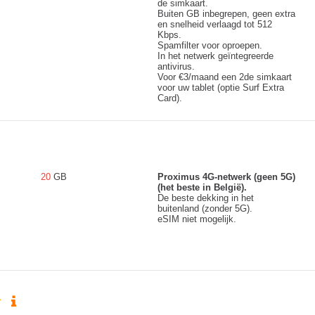
de simkaart.
Buiten GB inbegrepen, geen extra
en snelheid verlaagd tot 512
Kbps.
Spamfilter voor oproepen.
In het netwerk geïntegreerde
antivirus.
Voor €3/maand een 2de simkaart
voor uw tablet (optie Surf Extra
Card).
20
GB
Proximus 4G-netwerk (geen 5G)
(het beste in België).
De beste dekking in het
buitenland (zonder 5G).
eSIM niet mogelijk.