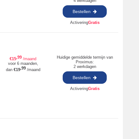
4 werkdagen
Bestellen
Activering
Gratis
,99
Huidige gemiddelde termijn van
€
15
/maand
Proximus:
voor 6 maanden,
2 werkdagen
,99
dan
€
19
/maand
Bestellen
Activering
Gratis