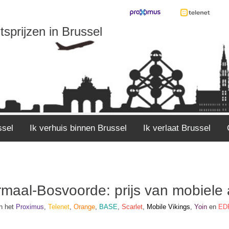
sprijzen in Brussel
ssel
Ik verhuis binnen Brussel
Ik verlaat Brussel
maal-Bosvoorde: prijs van mobiel
jn het
Proximus
,
Telenet
,
Orange
,
BASE
,
Scarlet
,
Mobile Vikings
,
Yoin
en
ED