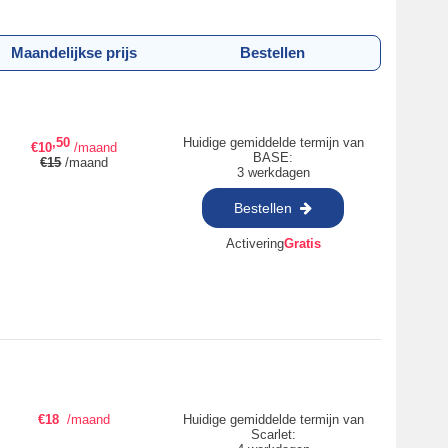
Maandelijkse prijs
Bestellen
,50
Huidige gemiddelde termijn van
€
10
/maand
BASE:
€
15
/maand
3 werkdagen
Bestellen
Activering
Gratis
€
18
/maand
Huidige gemiddelde termijn van
Scarlet: