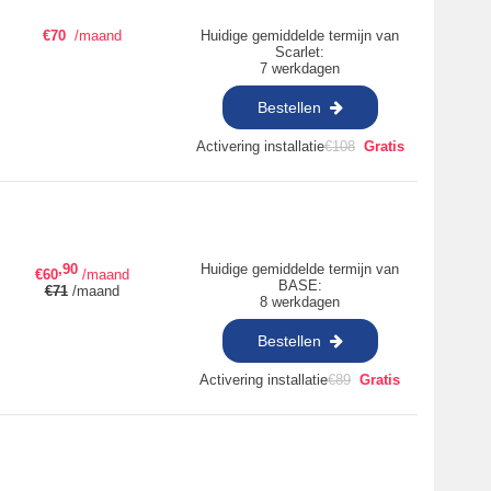
€
70
/maand
Huidige gemiddelde termijn van
Scarlet:
7 werkdagen
Bestellen
Activering installatie
€
108
Gratis
,90
Huidige gemiddelde termijn van
€
60
/maand
BASE:
€
71
/maand
8 werkdagen
Bestellen
Activering installatie
€
89
Gratis