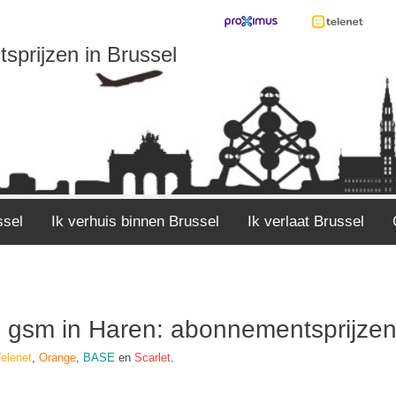
sprijzen in Brussel
ssel
Ik verhuis binnen Brussel
Ik verlaat Brussel
en gsm in Haren: abonnementsprijze
elenet
,
Orange
,
BASE
en
Scarlet
.