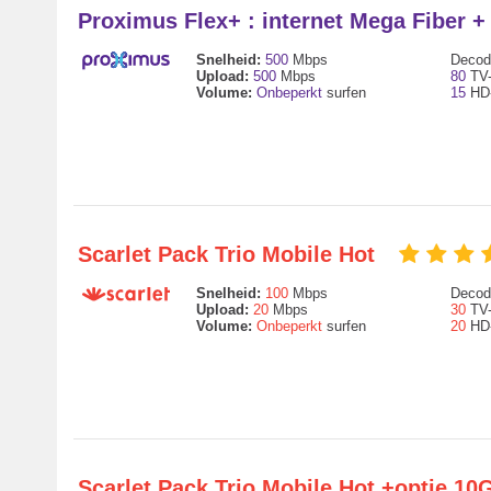
Proximus Flex+ : internet Mega Fiber 
Snelheid:
500
Mbps
Decode
Upload:
500
Mbps
80
TV-
Volume:
Onbeperkt
surfen
15
HD-
Scarlet Pack Trio Mobile Hot
Snelheid:
100
Mbps
Decode
Upload:
20
Mbps
30
TV-
Volume:
Onbeperkt
surfen
20
HD-
Scarlet Pack Trio Mobile Hot +optie 1