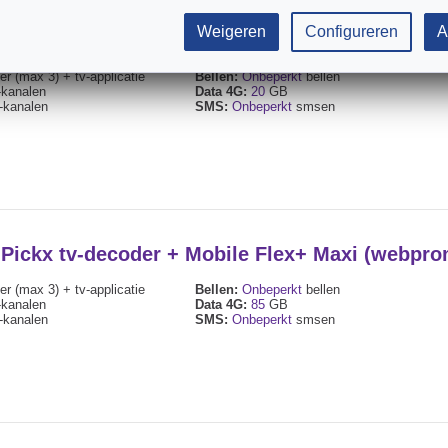
Weigeren
Configureren
A
+ Pickx tv-decoder + Mobile Flex+ Easy (webpr
r (max 3) + tv-applicatie
Bellen:
Onbeperkt
bellen
kanalen
Data 4G:
20
GB
kanalen
SMS:
Onbeperkt
smsen
+ Pickx tv-decoder + Mobile Flex+ Maxi (webpr
r (max 3) + tv-applicatie
Bellen:
Onbeperkt
bellen
kanalen
Data 4G:
85
GB
kanalen
SMS:
Onbeperkt
smsen