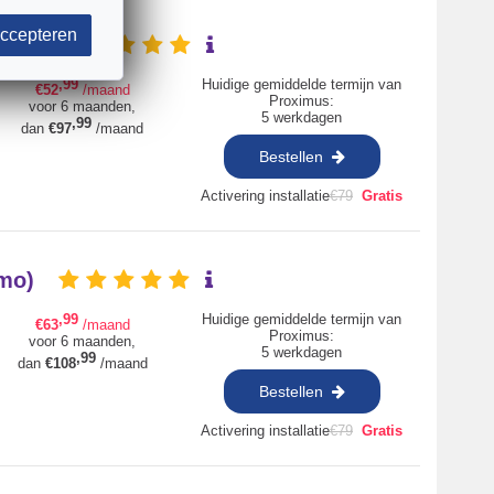
ccepteren
omo)
,99
Huidige gemiddelde termijn van
€
52
/maand
Proximus:
voor 6 maanden,
5 werkdagen
,99
dan
€
97
/maand
Bestellen
Activering installatie
€
79
Gratis
omo)
,99
Huidige gemiddelde termijn van
€
63
/maand
Proximus:
voor 6 maanden,
5 werkdagen
,99
dan
€
108
/maand
Bestellen
Activering installatie
€
79
Gratis