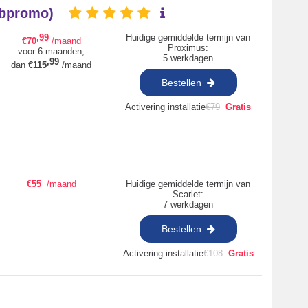
webpromo)
,99
Huidige gemiddelde termijn van
€
70
/maand
Proximus:
voor 6 maanden,
5 werkdagen
,99
dan
€
115
/maand
Bestellen
Activering installatie
€
79
Gratis
€
55
/maand
Huidige gemiddelde termijn van
Scarlet:
7 werkdagen
Bestellen
Activering installatie
€
108
Gratis