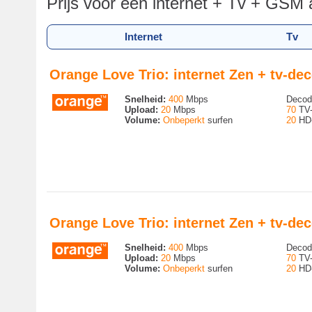
Prijs voor een internet + Tv + GSM
Internet
Tv
Orange Love Trio: internet Zen + tv-d
Snelheid:
400
Mbps
Decode
Upload:
20
Mbps
70
TV-
Volume:
Onbeperkt
surfen
20
HD-
Orange Love Trio: internet Zen + tv-
Snelheid:
400
Mbps
Decode
Upload:
20
Mbps
70
TV-
Volume:
Onbeperkt
surfen
20
HD-