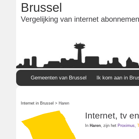
Brussel
Vergelijking van internet abonnement
Gemeenten van Brussel
Ik kom aan in Bru
Internet in Brussel
> Haren
Internet, tv 
In
Haren
, zijn het
Proximus
,
T