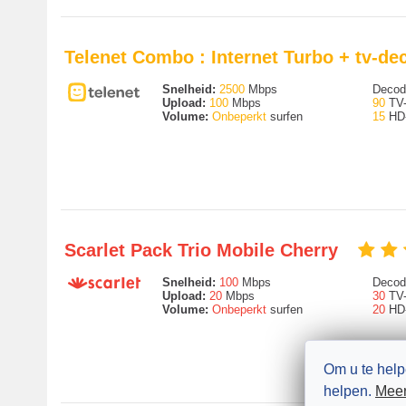
Telenet Combo : Internet Turbo + tv-de
Snelheid:
2500
Mbps
Decode
Upload:
100
Mbps
90
TV-
Volume:
Onbeperkt
surfen
15
HD-
Scarlet Pack Trio Mobile Cherry
Snelheid:
100
Mbps
Decode
Upload:
20
Mbps
30
TV-
Volume:
Onbeperkt
surfen
20
HD-
Om u te help
helpen.
Meer