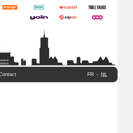
Contact
FR
-
NL
n