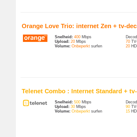
Orange Love Trio: internet Zen + tv-de
Snelheid:
400
Mbps
Decode
Upload:
20
Mbps
70
TV-
Volume:
Onbeperkt
surfen
20
HD-
Telenet Combo : Internet Standard + t
Snelheid:
500
Mbps
Decode
Upload:
30
Mbps
90
TV-
Volume:
Onbeperkt
surfen
15
HD-