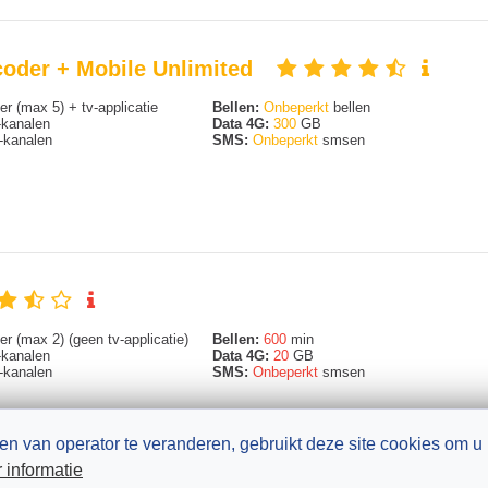
coder + Mobile Unlimited
r (max 5) + tv-applicatie
Bellen:
Onbeperkt
bellen
kanalen
Data 4G:
300
GB
kanalen
SMS:
Onbeperkt
smsen
r (max 2) (geen tv-applicatie)
Bellen:
600
min
kanalen
Data 4G:
20
GB
kanalen
SMS:
Onbeperkt
smsen
en van operator te veranderen, gebruikt deze site cookies om u 
 informatie