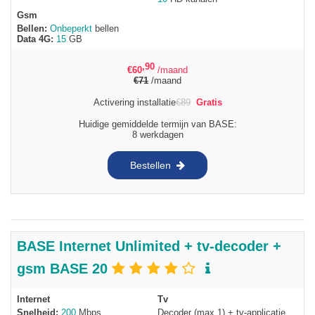
Gsm
Bellen:
Onbeperkt
bellen
Data 4G:
15
GB
,90
€
60
/maand
€
71
/maand
Activering installatie
€
89
Gratis
Huidige gemiddelde termijn van BASE:
8 werkdagen
Bestellen
BASE Internet Unlimited + tv-decoder +
gsm BASE 20
Internet
Tv
Snelheid:
200
Mbps
Decoder (max 1) + tv-applicatie