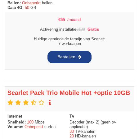
Bellen:
Onbeperkt
bellen
Data 4G:
50
GB
€
55
/maand
Activering installatie
€
108
Gratis
Huidige gemiddelde termijn van Scarlet:
7 werkdagen
Bestellen
Scarlet Pack Trio Mobile Hot +optie 10GB
Internet
Tv
Snelheid:
100
Mbps
Decoder (max 2) (geen tv-
Volume:
Onbeperkt
surfen
applicatie)
30
TV-kanalen
20
HD-kanalen