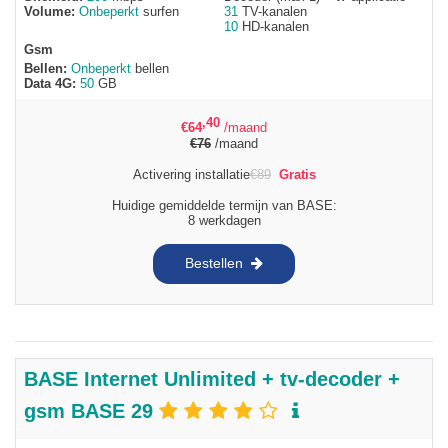
Volume:
Onbeperkt
surfen
31
TV-kanalen
10
HD-kanalen
Gsm
Bellen:
Onbeperkt
bellen
Data 4G:
50
GB
,40
€
64
/maand
€
76
/maand
Activering installatie
€
89
Gratis
Huidige gemiddelde termijn van BASE:
8 werkdagen
Bestellen
BASE Internet Unlimited + tv-decoder +
gsm BASE 29