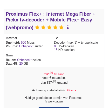
Proximus Flex+ : internet Mega Fiber +
Pickx tv-decoder + Mobile Flex+ Easy
(webpromo)
Internet
Tv
Snelheid:
500
Mbps
Decoder (max 3) + tv-applicatie
Volume:
Onbeperkt
surfen
80
TV-kanalen
15
HD-kanalen
Gsm
Bellen:
Onbeperkt
bellen
Data 4G:
20
GB
,99
€
52
/maand
voor 6 maanden,
,99
dan
€
97
/maand
Activering installatie
€
79
Gratis
Huidige gemiddelde termijn van Proximus:
5 werkdagen