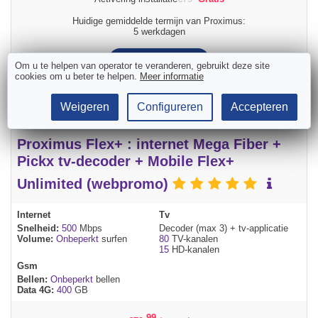
Huidige gemiddelde termijn van Proximus:
5 werkdagen
Bestellen
Om u te helpen van operator te veranderen, gebruikt deze site
cookies om u beter te helpen.
Meer informatie
Weigeren
Configureren
Accepteren
Proximus Flex+ : internet Mega Fiber +
Pickx tv-decoder + Mobile Flex+
Unlimited (webpromo)
Internet
Tv
Snelheid:
500
Mbps
Decoder (max 3) + tv-applicatie
Volume:
Onbeperkt
surfen
80
TV-kanalen
15
HD-kanalen
Gsm
Bellen:
Onbeperkt
bellen
Data 4G:
400
GB
,99