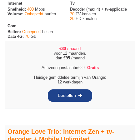
Internet
Tv
Snelheid:
400
Mbps
Decoder (max 4) + tv-applicatie
Volume:
Onbeperkt
surfen
70
TV-kanalen
20
HD-kanalen
Gsm
Bellen:
Onbeperkt
bellen
Data 4G:
70
GB
€
80
/maand
voor 12 maanden,
dan
€
95
/maand
Activering installatie
€
39
Gratis
Huidige gemiddelde termijn van Orange:
12 werkdagen
Bestellen
Orange Love Trio: internet Zen + tv-
decoder + Mobile Unlimited