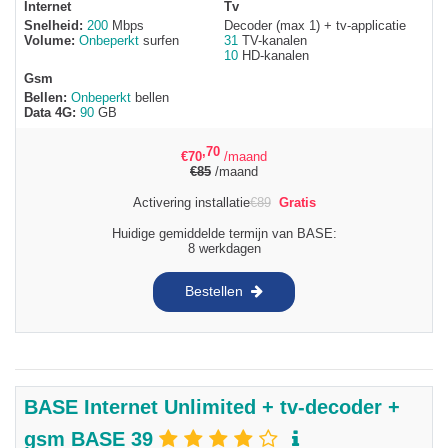
Internet
Tv
Snelheid:
200
Mbps
Decoder (max 1) + tv-applicatie
Volume:
Onbeperkt
surfen
31
TV-kanalen
10
HD-kanalen
Gsm
Bellen:
Onbeperkt
bellen
Data 4G:
90
GB
,70
€
70
/maand
€
85
/maand
Activering installatie
€
89
Gratis
Huidige gemiddelde termijn van BASE:
8 werkdagen
Bestellen
BASE Internet Unlimited + tv-decoder +
gsm BASE 39