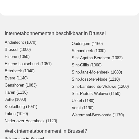
Internetabonnementen beschikbaar in Brussel
Anderlecht (1070)
Oudergem (1160)
Brussel (1000)
Schaerbeek (1030)
Elsene (1050)
Sint-Agatha-Berchem (1082)
Elsene-Louisebuurt (1051)
Sint-Gillis (1060)
Etterbeek (1040)
Sint-Jans-Molenbeek (1080)
Evere (1140)
Sint-Josst-ten-Node (1210)
Ganshoren (1083)
Sint-Lambrechts-Woluwe (1200)
Haren (1130)
Sint-Pieters-Woluwe (1150)
Jette (1090)
Ukkel (1180)
Koekelberg (1081)
Vorst (1190)
Laken (1020)
Watermaal-Bosvoorde (1170)
Neder-over-Heembeek (1120)
Welk internetabonnement in Brussel?
Ik kom aan in Brussel