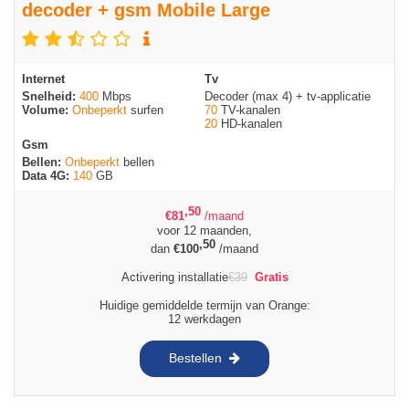
decoder + gsm Mobile Large
Internet
Tv
Snelheid:
400
Mbps
Decoder (max 4) + tv-applicatie
Volume:
Onbeperkt
surfen
70
TV-kanalen
20
HD-kanalen
Gsm
Bellen:
Onbeperkt
bellen
Data 4G:
140
GB
,50
€
81
/maand
voor 12 maanden,
,50
dan
€
100
/maand
Activering installatie
€
39
Gratis
Huidige gemiddelde termijn van Orange:
12 werkdagen
Bestellen