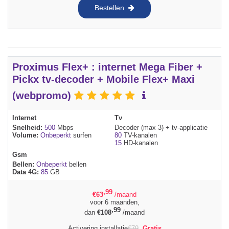
Bestellen
Proximus Flex+ : internet Mega Fiber +
Pickx tv-decoder + Mobile Flex+ Maxi
(webpromo)
Internet
Tv
Snelheid:
500
Mbps
Decoder (max 3) + tv-applicatie
Volume:
Onbeperkt
surfen
80
TV-kanalen
15
HD-kanalen
Gsm
Bellen:
Onbeperkt
bellen
Data 4G:
85
GB
,99
€
63
/maand
voor 6 maanden,
,99
dan
€
108
/maand
Activering installatie
€
79
Gratis