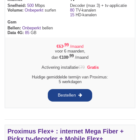
Snelheid:
500
Mbps
Decoder (max 3) + tv-applicatie
Volume:
Onbeperkt
surfen
80
TV-kanalen
15
HD-kanalen
Gsm
Bellen:
Onbeperkt
bellen
Data 4G:
85
GB
,99
€
63
/maand
voor 6 maanden,
,99
dan
€
108
/maand
Activering installatie
€
79
Gratis
Huidige gemiddelde termijn van Proximus:
5 werkdagen
Bestellen
Proximus Flex+ : internet Mega Fiber +
Pickx tv-decoder + Mobile Flex+