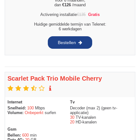
voor 6 maanden,
dan
€
126
/maand
Activering installatie
€
135
Gratis
Huidige gemiddelde termijn van Telenet:
6 werkdagen
Bestellen
Scarlet Pack Trio Mobile Cherry
Internet
Tv
Snelheid:
100
Mbps
Decoder (max 2) (geen tv-
Volume:
Onbeperkt
surfen
applicatie)
30
TV-kanalen
20
HD-kanalen
Gsm
Bellen:
600
min
Data 4G:
20
GB