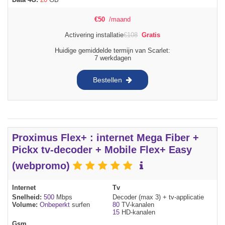
€
50
/maand
Activering installatie
€
108
Gratis
Huidige gemiddelde termijn van Scarlet:
7 werkdagen
Bestellen
Proximus Flex+ : internet Mega Fiber +
Pickx tv-decoder + Mobile Flex+ Easy
(webpromo)
Internet
Tv
Snelheid:
500
Mbps
Decoder (max 3) + tv-applicatie
Volume:
Onbeperkt
surfen
80
TV-kanalen
15
HD-kanalen
Gsm