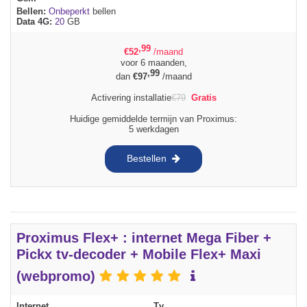
Bellen:
Onbeperkt
bellen
Data 4G:
20
GB
,99
€
52
/maand
voor 6 maanden,
,99
dan
€
97
/maand
Activering installatie
€
79
Gratis
Huidige gemiddelde termijn van Proximus:
5 werkdagen
Bestellen
Proximus Flex+ : internet Mega Fiber +
Pickx tv-decoder + Mobile Flex+ Maxi
(webpromo)
Internet
Tv