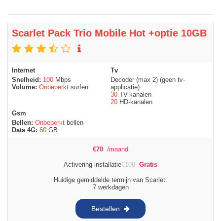
Scarlet Pack Trio Mobile Hot +optie 10GB
Internet
Tv
Snelheid:
100
Mbps
Decoder (max 2) (geen tv-
Volume:
Onbeperkt
surfen
applicatie)
30
TV-kanalen
20
HD-kanalen
Gsm
Bellen:
Onbeperkt
bellen
Data 4G:
60
GB
€
70
/maand
Activering installatie
€
108
Gratis
Huidige gemiddelde termijn van Scarlet:
7 werkdagen
Bestellen