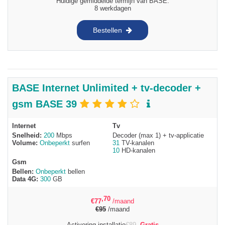
Huidige gemiddelde termijn van BASE:
8 werkdagen
Bestellen
BASE Internet Unlimited + tv-decoder +
gsm BASE 39
Internet
Tv
Snelheid:
200
Mbps
Decoder (max 1) + tv-applicatie
Volume:
Onbeperkt
surfen
31
TV-kanalen
10
HD-kanalen
Gsm
Bellen:
Onbeperkt
bellen
Data 4G:
300
GB
,70
€
77
/maand
€
95
/maand
Activering installatie
€
89
Gratis