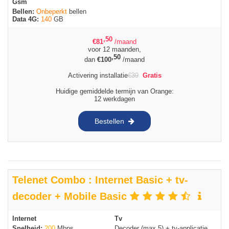
Gsm
Bellen:
Onbeperkt
bellen
Data 4G:
140
GB
,50
€
81
/maand
voor 12 maanden,
,50
dan
€
100
/maand
Activering installatie
€
39
Gratis
Huidige gemiddelde termijn van Orange:
12 werkdagen
Bestellen
Telenet Combo : Internet Basic + tv-
decoder + Mobile Basic
Internet
Tv
Snelheid:
200
Mbps
Decoder (max 5) + tv-applicatie