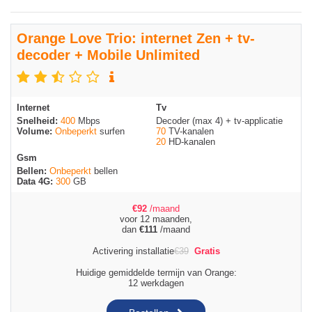
Orange Love Trio: internet Zen + tv-
decoder + Mobile Unlimited
Internet
Tv
Snelheid:
400
Mbps
Decoder (max 4) + tv-applicatie
Volume:
Onbeperkt
surfen
70
TV-kanalen
20
HD-kanalen
Gsm
Bellen:
Onbeperkt
bellen
Data 4G:
300
GB
€
92
/maand
voor 12 maanden,
dan
€
111
/maand
Activering installatie
€
39
Gratis
Huidige gemiddelde termijn van Orange:
12 werkdagen