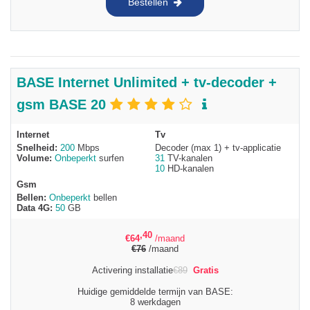
Bestellen
BASE Internet Unlimited + tv-decoder +
gsm BASE 20
Internet
Tv
Snelheid:
200
Mbps
Decoder (max 1) + tv-applicatie
Volume:
Onbeperkt
surfen
31
TV-kanalen
10
HD-kanalen
Gsm
Bellen:
Onbeperkt
bellen
Data 4G:
50
GB
,40
€
64
/maand
€
76
/maand
Activering installatie
€
89
Gratis
Huidige gemiddelde termijn van BASE:
8 werkdagen