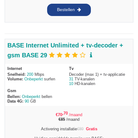
Bestellen
BASE Internet Unlimited + tv-decoder +
gsm BASE 29
Internet
Tv
Snelheid:
200
Mbps
Decoder (max 1) + tv-applicatie
Volume:
Onbeperkt
surfen
31
TV-kanalen
10
HD-kanalen
Gsm
Bellen:
Onbeperkt
bellen
Data 4G:
90
GB
,70
€
70
/maand
€
85
/maand
Activering installatie
€
89
Gratis