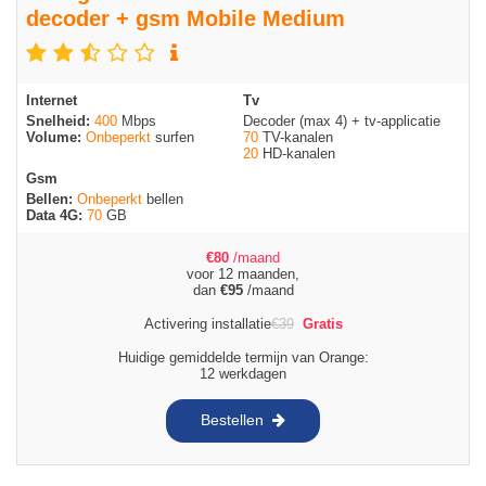
decoder + gsm Mobile Medium
Internet
Tv
Snelheid:
400
Mbps
Decoder (max 4) + tv-applicatie
Volume:
Onbeperkt
surfen
70
TV-kanalen
20
HD-kanalen
Gsm
Bellen:
Onbeperkt
bellen
Data 4G:
70
GB
€
80
/maand
voor 12 maanden,
dan
€
95
/maand
Activering installatie
€
39
Gratis
Huidige gemiddelde termijn van Orange:
12 werkdagen
Bestellen