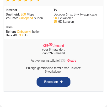
Internet
Tv
Snelheid:
200
Mbps
Decoder (max 5) + tv-applicatie
Volume:
Onbeperkt
surfen
90
TV-kanalen
15
HD-kanalen
Gsm
Bellen:
Onbeperkt
bellen
Data 4G:
300
GB
,50
€
57
/maand
voor 6 maanden,
dan
€
97
/maand
Activering installatie
€
135
Gratis
Huidige gemiddelde termijn van Telenet:
6 werkdagen
Bestellen