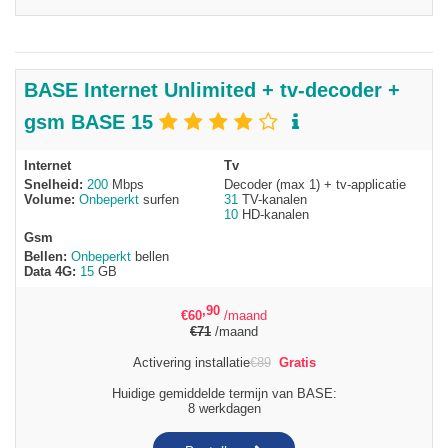
BASE Internet Unlimited + tv-decoder +
gsm BASE 15
Internet
Tv
Snelheid:
200
Mbps
Decoder (max 1) + tv-applicatie
Volume:
Onbeperkt
surfen
31
TV-kanalen
10
HD-kanalen
Gsm
Bellen:
Onbeperkt
bellen
Data 4G:
15
GB
,90
€
60
/maand
€
71
/maand
Activering installatie
€
89
Gratis
Huidige gemiddelde termijn van BASE:
8 werkdagen