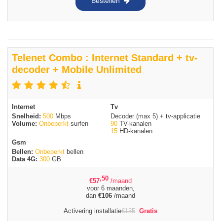
Bestellen
Telenet Combo : Internet Standard + tv-
decoder + Mobile Unlimited
Internet
Tv
Snelheid:
500
Mbps
Decoder (max 5) + tv-applicatie
Volume:
Onbeperkt
surfen
90
TV-kanalen
15
HD-kanalen
Gsm
Bellen:
Onbeperkt
bellen
Data 4G:
300
GB
,50
€
57
/maand
voor 6 maanden,
dan
€
106
/maand
Activering installatie
€
135
Gratis