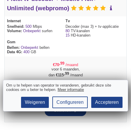
Unlimited (webpromo)
Internet
Tv
Snelheid:
500
Mbps
Decoder (max 3) + tv-applicatie
Volume:
Onbeperkt
surfen
80
TV-kanalen
15
HD-kanalen
Gsm
Bellen:
Onbeperkt
bellen
Data 4G:
400
GB
,99
€
70
/maand
voor 6 maanden,
,99
dan
€
115
/maand
Activering installatie
€
79
Gratis
Om u te helpen van operator te veranderen, gebruikt deze site
cookies om u beter te helpen.
Meer informatie
Huidige gemiddelde termijn van Proximus:
5 werkdagen
Weigeren
Configureren
Accepteren
Bestellen