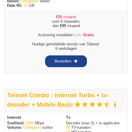
Bellen:
Onbeperkt
bellen
Data 4G:
15
GB
€
55
/maand
voor 6 maanden,
dan
€
95
/maand
Activering installatie
€
135
Gratis
Huidige gemiddelde termijn van Telenet:
6 werkdagen
Bestellen
Telenet Combo : Internet Turbo + tv-
decoder + Mobile Basic
Internet
Tv
Snelheid:
2500
Mbps
Decoder (max 5) + tv-applicatie
Volume:
Onbeperkt
surfen
90
TV-kanalen
15
HD-kanalen