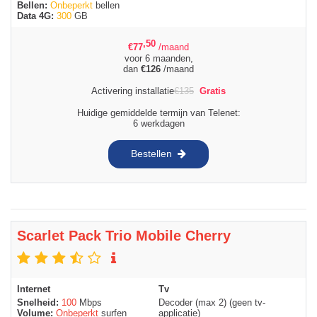
Bellen:
Onbeperkt
bellen
Data 4G:
300
GB
,50
€
77
/maand
voor 6 maanden,
dan
€
126
/maand
Activering installatie
€
135
Gratis
Huidige gemiddelde termijn van Telenet:
6 werkdagen
Bestellen
Scarlet Pack Trio Mobile Cherry
Internet
Tv
Snelheid:
100
Mbps
Decoder (max 2) (geen tv-
Volume:
Onbeperkt
surfen
applicatie)