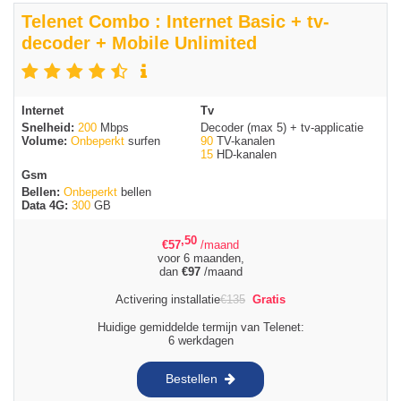
Telenet Combo : Internet Basic + tv-
decoder + Mobile Unlimited
Internet
Tv
Snelheid:
200
Mbps
Decoder (max 5) + tv-applicatie
Volume:
Onbeperkt
surfen
90
TV-kanalen
15
HD-kanalen
Gsm
Bellen:
Onbeperkt
bellen
Data 4G:
300
GB
,50
€
57
/maand
voor 6 maanden,
dan
€
97
/maand
Activering installatie
€
135
Gratis
Huidige gemiddelde termijn van Telenet:
6 werkdagen
Bestellen