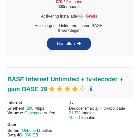
,70
€
70
/maand
€
85
/maand
Activering installatie
€
89
Gratis
Huidige gemiddelde termijn van BASE:
8 werkdagen
Bestellen
BASE Internet Unlimited + tv-decoder +
gsm BASE 39
Internet
Tv
Snelheid:
200
Mbps
Decoder (max 1) + tv-applicatie
Volume:
Onbeperkt
surfen
31
TV-kanalen
10
HD-kanalen
Gsm
Bellen:
Onbeperkt
bellen
Data 4G:
300
GB