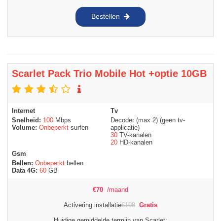
Bestellen
Scarlet Pack Trio Mobile Hot +optie 10GB
Internet
Tv
Snelheid:
100
Mbps
Decoder (max 2) (geen tv-
Volume:
Onbeperkt
surfen
applicatie)
30
TV-kanalen
20
HD-kanalen
Gsm
Bellen:
Onbeperkt
bellen
Data 4G:
60
GB
€
70
/maand
Activering installatie
€
108
Gratis
Huidige gemiddelde termijn van Scarlet: