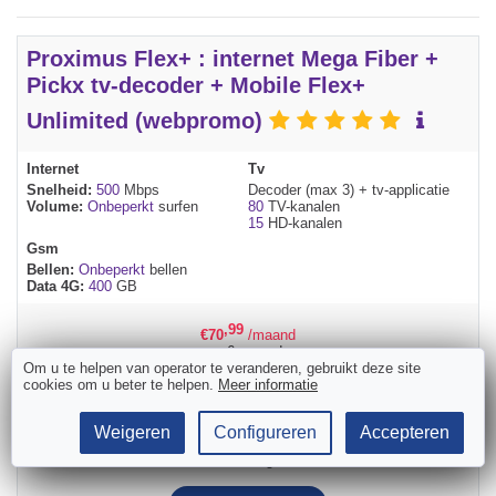
Proximus Flex+ : internet Mega Fiber +
Pickx tv-decoder + Mobile Flex+
Unlimited (webpromo)
Internet
Tv
Snelheid:
500
Mbps
Decoder (max 3) + tv-applicatie
Volume:
Onbeperkt
surfen
80
TV-kanalen
15
HD-kanalen
Gsm
Bellen:
Onbeperkt
bellen
Data 4G:
400
GB
,99
€
70
/maand
voor 6 maanden,
Om u te helpen van operator te veranderen, gebruikt deze site
,99
dan
€
115
/maand
cookies om u beter te helpen.
Meer informatie
Activering installatie
€
79
Gratis
Weigeren
Configureren
Accepteren
Huidige gemiddelde termijn van Proximus:
5 werkdagen