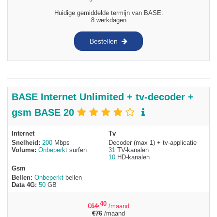
Huidige gemiddelde termijn van BASE:
8 werkdagen
Bestellen
BASE Internet Unlimited + tv-decoder +
gsm BASE 20
Internet
Tv
Snelheid:
200
Mbps
Decoder (max 1) + tv-applicatie
Volume:
Onbeperkt
surfen
31
TV-kanalen
10
HD-kanalen
Gsm
Bellen:
Onbeperkt
bellen
Data 4G:
50
GB
,40
€
64
/maand
€
76
/maand