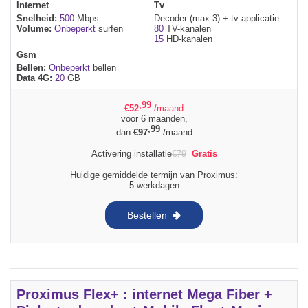
Internet
Tv
Snelheid:
500
Mbps
Decoder (max 3) + tv-applicatie
Volume:
Onbeperkt
surfen
80
TV-kanalen
15
HD-kanalen
Gsm
Bellen:
Onbeperkt
bellen
Data 4G:
20
GB
,99
€
52
/maand
voor 6 maanden,
,99
dan
€
97
/maand
Activering installatie
€
79
Gratis
Huidige gemiddelde termijn van Proximus:
5 werkdagen
Bestellen
Proximus Flex+ : internet Mega Fiber +