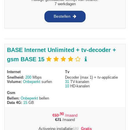
7 werkdagen
Bestellen
BASE Internet Unlimited + tv-decoder +
gsm BASE 15
Internet
Tv
Snelheid:
200
Mbps
Decoder (max 1) + tv-applicatie
Volume:
Onbeperkt
surfen
31
TV-kanalen
10
HD-kanalen
Gsm
Bellen:
Onbeperkt
bellen
Data 4G:
15
GB
,90
€
60
/maand
€
71
/maand
Activering installatie
€
89
Gratis