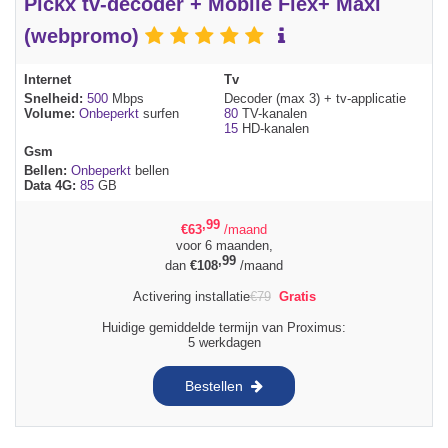
Pickx tv-decoder + Mobile Flex+ Maxi
(webpromo)
Internet
Tv
Snelheid:
500
Mbps
Decoder (max 3) + tv-applicatie
Volume:
Onbeperkt
surfen
80
TV-kanalen
15
HD-kanalen
Gsm
Bellen:
Onbeperkt
bellen
Data 4G:
85
GB
,99
€
63
/maand
voor 6 maanden,
,99
dan
€
108
/maand
Activering installatie
€
79
Gratis
Huidige gemiddelde termijn van Proximus:
5 werkdagen
Bestellen