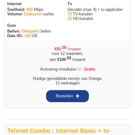
Internet
Tv
Snelheid:
400
Mbps
Decoder (max 4) + tv-applicatie
Volume:
Onbeperkt
surfen
70
TV-kanalen
20
HD-kanalen
Gsm
Bellen:
Onbeperkt
bellen
Data 4G:
140
GB
,50
€
81
/maand
voor 12 maanden,
,50
dan
€
100
/maand
Activering installatie
€
39
Gratis
Huidige gemiddelde termijn van Orange:
12 werkdagen
Bestellen
Telenet Combo : Internet Basic + tv-