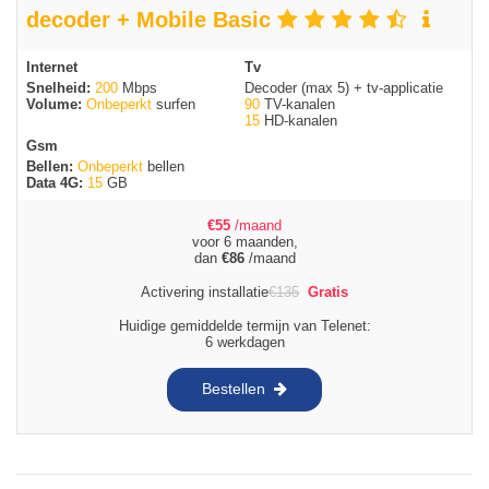
decoder + Mobile Basic
Internet
Tv
Snelheid:
200
Mbps
Decoder (max 5) + tv-applicatie
Volume:
Onbeperkt
surfen
90
TV-kanalen
15
HD-kanalen
Gsm
Bellen:
Onbeperkt
bellen
Data 4G:
15
GB
€
55
/maand
voor 6 maanden,
dan
€
86
/maand
Activering installatie
€
135
Gratis
Huidige gemiddelde termijn van Telenet:
6 werkdagen
Bestellen