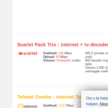
Scarlet Pack Trio : internet + tv-decod
Snelheid:
100
Mbps
Wifi 5 (minder st
Upload:
20
Mbps
snel).
Volume:
Onbeperkt
surfen
Wifi booster mog
optie.
Volume 3.000 G
vertraagde snelh
Telenet Combo : Internet Turbo + tv-d
Om u te help
helpen.
Meer
Snelheid:
2500
Mbps
Via de hybride 