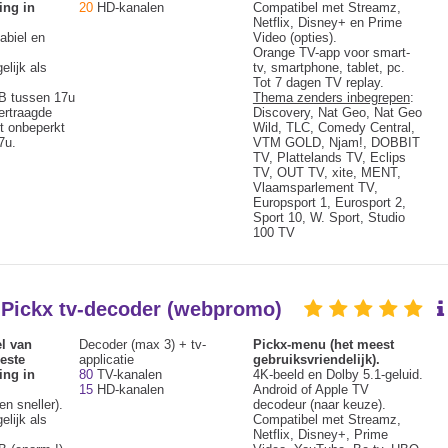
ing in
20
HD-kanalen
Compatibel met Streamz,
Netflix, Disney+ en Prime
abiel en
Video (opties).
Orange TV-app voor smart-
elijk als
tv, smartphone, tablet, pc.
Tot 7 dagen TV replay.
B tussen 17u
Thema zenders inbegrepen
:
ertraagde
Discovery, Nat Geo, Nat Geo
t onbeperkt
Wild, TLC, Comedy Central,
7u.
VTM GOLD, Njam!, DOBBIT
TV, Plattelands TV, Eclips
TV, OUT TV, xite, MENT,
Vlaamsparlement TV,
Europsport 1, Eurosport 2,
Sport 10, W. Sport, Studio
100 TV
+ Pickx tv-decoder (webpromo)
l van
Decoder (max 3) + tv-
Pickx-menu (het meest
este
applicatie
gebruiksvriendelijk).
ing in
80
TV-kanalen
4K-beeld en Dolby 5.1-geluid.
15
HD-kanalen
Android of Apple TV
en sneller).
decodeur (naar keuze).
elijk als
Compatibel met Streamz,
Netflix, Disney+, Prime