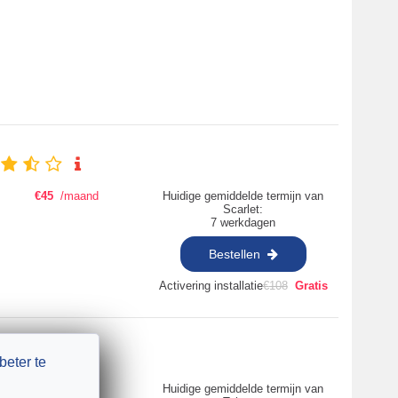
€
45
/maand
Huidige gemiddelde termijn van
Scarlet:
7 werkdagen
Bestellen
Activering installatie
€
108
Gratis
beter te
€
70
/maand
Huidige gemiddelde termijn van