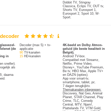
Dobbit TV, Stingray
Classica, Eclips TV, OUT tv,
Shorts TV, Eurosport 1,
Eurosport 2, Sport 10, W-
Sport.
v-decoder
glasvezel-
Decoder (max 5) + tv-
4K-beeld en Dolby Atmos-
Telenet (de
applicatie
geluid (de beste kwaliteit in
90
TV-kanalen
België).
ing in
15
HD-kanalen
Android TV-box.
Compatibel met Streamz,
en sneller).
Netflix, Prime Video,
ogelijk als
Disney+, YouTube Premium,
Be tv, HBO Max, Apple TV+
B, daarna
en DAZN (opties).
eid.
App voor smart-tv,
smartphone, tablet, pc.
7 dagen terugkijktv.
Themakanalen inbegrepen:
Discovery, Nat Geo, Animal
Planet, STAR Channel, Play
Crime, TLC, Comedy
Central, MTV, Njam!,
Plattelands TV, VTM Gold,