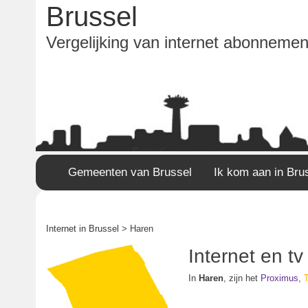
Brussel
Vergelijking van internet abonnement
Gemeenten van Brussel
Ik kom aan in Bru
Internet in Brussel
> Haren
Internet en t
In
Haren
, zijn het
Proximus
,
T