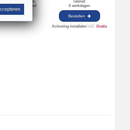
voor 6 maanden,
Telenet:
dan
€
105
/maand
6 werkdagen
ccepteren
Bestellen
Activering installatie
€
135
Gratis