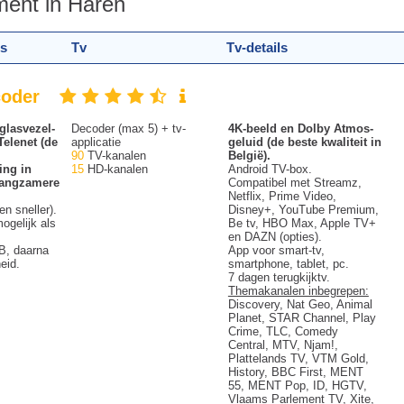
ment in Haren
ls
Tv
Tv-details
ecoder
glasvezel-
Decoder (max 5) + tv-
4K-beeld en Dolby Atmos-
Telenet (de
applicatie
geluid (de beste kwaliteit in
90
TV-kanalen
België).
ing in
15
HD-kanalen
Android TV-box.
 langzamere
Compatibel met Streamz,
Netflix, Prime Video,
en sneller).
Disney+, YouTube Premium,
ogelijk als
Be tv, HBO Max, Apple TV+
en DAZN (opties).
B, daarna
App voor smart-tv,
eid.
smartphone, tablet, pc.
7 dagen terugkijktv.
Themakanalen inbegrepen:
Discovery, Nat Geo, Animal
Planet, STAR Channel, Play
Crime, TLC, Comedy
Central, MTV, Njam!,
Plattelands TV, VTM Gold,
History, BBC First, MENT
55, MENT Pop, ID, HGTV,
Vlaams Parlement TV, Xite,