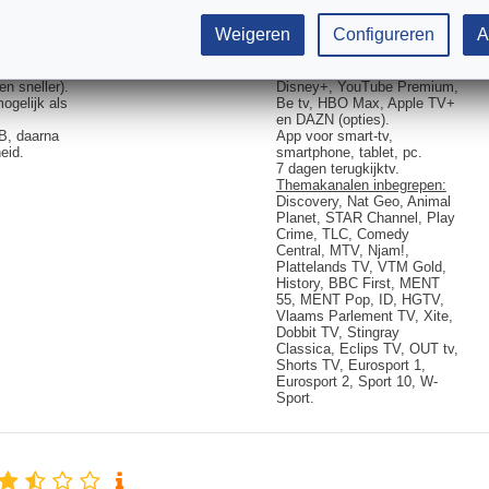
Telenet (de
applicatie
geluid (de beste kwaliteit in
90
TV-kanalen
België).
Weigeren
Configureren
A
ing in
15
HD-kanalen
Android TV-box.
nelste
Compatibel met Streamz,
Netflix, Prime Video,
en sneller).
Disney+, YouTube Premium,
ogelijk als
Be tv, HBO Max, Apple TV+
en DAZN (opties).
B, daarna
App voor smart-tv,
eid.
smartphone, tablet, pc.
7 dagen terugkijktv.
Themakanalen inbegrepen:
Discovery, Nat Geo, Animal
Planet, STAR Channel, Play
Crime, TLC, Comedy
Central, MTV, Njam!,
Plattelands TV, VTM Gold,
History, BBC First, MENT
55, MENT Pop, ID, HGTV,
Vlaams Parlement TV, Xite,
Dobbit TV, Stingray
Classica, Eclips TV, OUT tv,
Shorts TV, Eurosport 1,
Eurosport 2, Sport 10, W-
Sport.