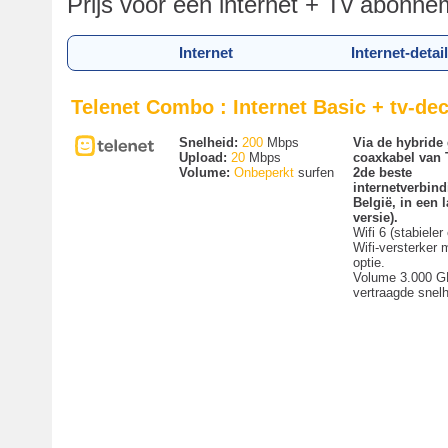
Prijs voor een internet + Tv abonne
Internet
Internet-detai
Telenet Combo : Internet Basic + tv-d
Snelheid:
200
Mbps
Via de hybride 
Upload:
20
Mbps
coaxkabel van 
Volume:
Onbeperkt
surfen
2de beste
internetverbind
België, in een
versie).
Wifi 6 (stabieler 
Wifi-versterker m
optie.
Volume 3.000 G
vertraagde snelh