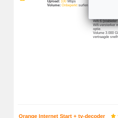
Upload:
100
Mbps
coaxkabel van 
Volume:
Onbeperkt
surfen
2de beste
internetverbind
België, in de s
versie).
Wifi 6 (stabieler 
Wifi-versterker m
optie.
Volume 3.000 G
vertraagde snelh
Orange Internet Start + tv-decoder