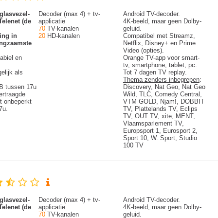
glasvezel-
Decoder (max 4) + tv-
Android TV-decoder.
Telenet (de
applicatie
4K-beeld, maar geen Dolby-
70
TV-kanalen
geluid.
ing in
20
HD-kanalen
Compatibel met Streamz,
langzaamste
Netflix, Disney+ en Prime
Video (opties).
abiel en
Orange TV-app voor smart-
tv, smartphone, tablet, pc.
elijk als
Tot 7 dagen TV replay.
Thema zenders inbegrepen
:
B tussen 17u
Discovery, Nat Geo, Nat Geo
ertraagde
Wild, TLC, Comedy Central,
t onbeperkt
VTM GOLD, Njam!, DOBBIT
7u.
TV, Plattelands TV, Eclips
TV, OUT TV, xite, MENT,
Vlaamsparlement TV,
Europsport 1, Eurosport 2,
Sport 10, W. Sport, Studio
100 TV
glasvezel-
Decoder (max 4) + tv-
Android TV-decoder.
Telenet (de
applicatie
4K-beeld, maar geen Dolby-
70
TV-kanalen
geluid.