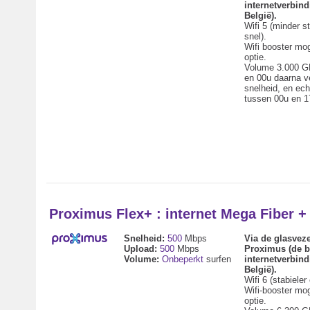
internetverbind
België).
Wifi 5 (minder st
snel).
Wifi booster mog
optie.
Volume 3.000 G
en 00u daarna v
snelheid, en ech
tussen 00u en 1
Proximus Flex+ : internet Mega Fiber 
Snelheid:
500
Mbps
Via de glasveze
Upload:
500
Mbps
Proximus (de b
Volume:
Onbeperkt
surfen
internetverbind
België).
Wifi 6 (stabieler 
Wifi-booster mog
optie.