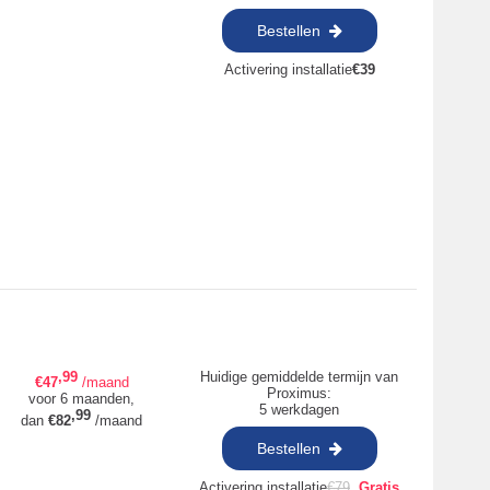
Bestellen
Activering installatie
€
39
,99
Huidige gemiddelde termijn van
€
47
/maand
Proximus:
voor 6 maanden,
5 werkdagen
,99
dan
€
82
/maand
Bestellen
Activering installatie
€
79
Gratis