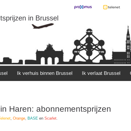
sprijzen in Brussel
ssel
Ik verhuis binnen Brussel
Ik verlaat Brussel
v in Haren: abonnementsprijzen
elenet
,
Orange
,
BASE
en
Scarlet
.