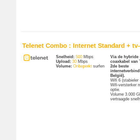
Telenet Combo : Internet Standard + t
Snelheid:
500
Mbps
Via de hybride 
Upload:
30
Mbps
coaxkabel van 
Volume:
Onbeperkt
surfen
2de beste
internetverbind
België).
Wifi 6 (stabieler 
Wifi-versterker m
optie.
Volume 3.000 G
vertraagde snelh