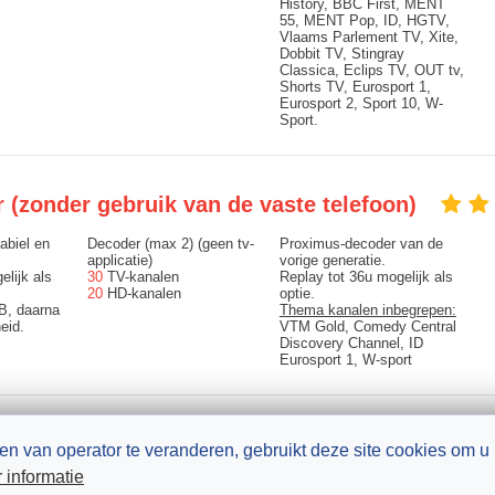
History, BBC First, MENT
55, MENT Pop, ID, HGTV,
Vlaams Parlement TV, Xite,
Dobbit TV, Stingray
Classica, Eclips TV, OUT tv,
Shorts TV, Eurosport 1,
Eurosport 2, Sport 10, W-
Sport.
er (zonder gebruik van de vaste telefoon)
abiel en
Decoder (max 2) (geen tv-
Proximus-decoder van de
applicatie)
vorige generatie.
elijk als
30
TV-kanalen
Replay tot 36u mogelijk als
20
HD-kanalen
optie.
B, daarna
Thema kanalen inbegrepen:
eid.
VTM Gold, Comedy Central
Discovery Channel, ID
Eurosport 1, W-sport
ecoder
en van operator te veranderen, gebruikt deze site cookies om u 
 informatie
glasvezel-
Decoder (max 5) + tv-
4K-beeld en Dolby Atmos-