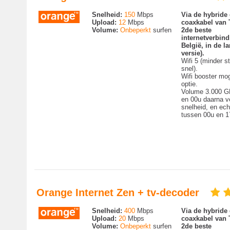
Snelheid:
150
Mbps
Via de hybride 
Upload:
12
Mbps
coaxkabel van 
Volume:
Onbeperkt
surfen
2de beste
internetverbind
België, in de 
versie).
Wifi 5 (minder st
snel).
Wifi booster mog
optie.
Volume 3.000 G
en 00u daarna v
snelheid, en ech
tussen 00u en 1
Orange Internet Zen + tv-decoder
Snelheid:
400
Mbps
Via de hybride 
Upload:
20
Mbps
coaxkabel van 
Volume:
Onbeperkt
surfen
2de beste