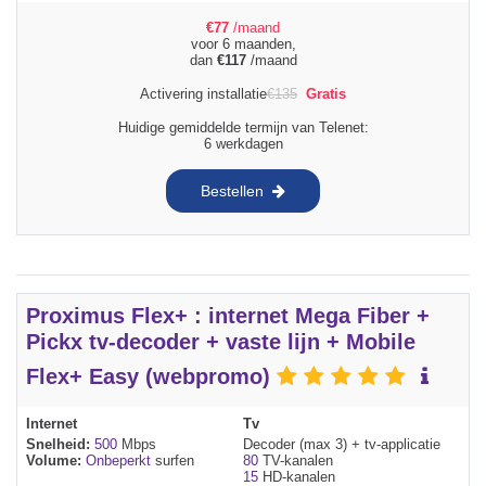
€
77
/maand
voor 6 maanden,
dan
€
117
/maand
Activering installatie
€
135
Gratis
Huidige gemiddelde termijn van Telenet:
6 werkdagen
Bestellen
Proximus Flex+ : internet Mega Fiber +
Pickx tv-decoder + vaste lijn + Mobile
Flex+ Easy (webpromo)
Internet
Tv
Snelheid:
500
Mbps
Decoder (max 3) + tv-applicatie
Volume:
Onbeperkt
surfen
80
TV-kanalen
15
HD-kanalen