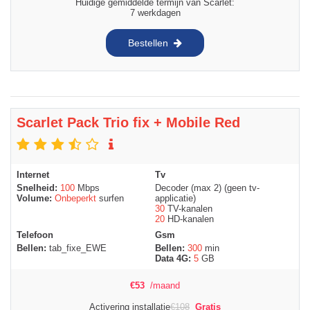
Huidige gemiddelde termijn van Scarlet:
7 werkdagen
Bestellen
Scarlet Pack Trio fix + Mobile Red
Internet
Tv
Snelheid:
100
Mbps
Decoder (max 2) (geen tv-
Volume:
Onbeperkt
surfen
applicatie)
30
TV-kanalen
20
HD-kanalen
Telefoon
Gsm
Bellen:
tab_fixe_EWE
Bellen:
300
min
Data 4G:
5
GB
€
53
/maand
Activering installatie
€
108
Gratis