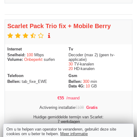
Scarlet Pack Trio fix + Mobile Berry
Internet
Tv
Snelheid:
100
Mbps
Decoder (max 2) (geen tv-
Volume:
Onbeperkt
surfen
applicatie)
30
TV-kanalen
20
HD-kanalen
Telefoon
Gsm
Bellen:
tab_fixe_EWE
Bellen:
300
min
Data 4G:
10
GB
€
55
/maand
Activering installatie
€
108
Gratis
Huidige gemiddelde termijn van Scarlet:
7 werkdagen
Om u te helpen van operator te veranderen, gebruikt deze site
cookies om u beter te helpen.
Meer informatie
Bestellen