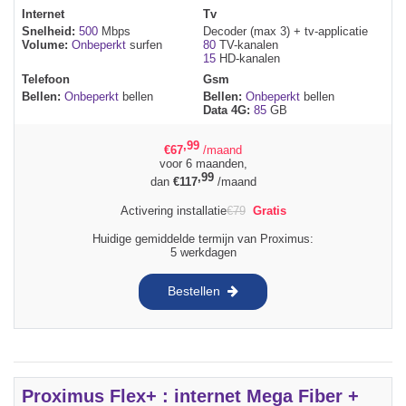
Internet
Tv
Snelheid:
500
Mbps
Decoder (max 3) + tv-applicatie
Volume:
Onbeperkt
surfen
80
TV-kanalen
15
HD-kanalen
Telefoon
Gsm
Bellen:
Onbeperkt
bellen
Bellen:
Onbeperkt
bellen
Data 4G:
85
GB
,99
€
67
/maand
voor 6 maanden,
,99
dan
€
117
/maand
Activering installatie
€
79
Gratis
Huidige gemiddelde termijn van Proximus:
5 werkdagen
Bestellen
Proximus Flex+ : internet Mega Fiber +