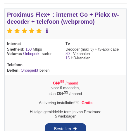
Proximus Flex+ : internet Go + Pickx tv-
decoder + telefoon (webpromo)
Internet
Tv
Snelheid:
150
Mbps
Decoder (max 3) + tv-applicatie
Volume:
Onbeperkt
surfen
80
TV-kanalen
15
HD-kanalen
Telefoon
Bellen:
Onbeperkt
bellen
,99
€
44
/maand
voor 6 maanden,
,99
dan
€
84
/maand
Activering installatie
€
79
Gratis
Huidige gemiddelde termijn van Proximus:
5 werkdagen
Bestellen