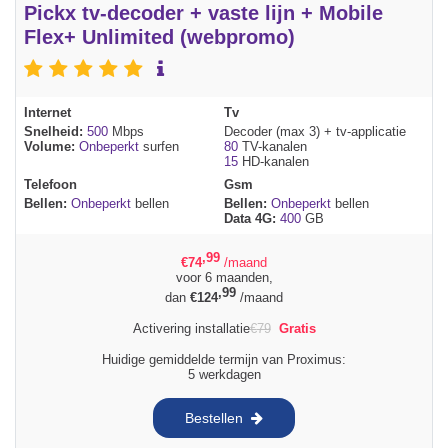
Pickx tv-decoder + vaste lijn + Mobile
Flex+ Unlimited (webpromo)
Internet
Tv
Snelheid:
500
Mbps
Decoder (max 3) + tv-applicatie
Volume:
Onbeperkt
surfen
80
TV-kanalen
15
HD-kanalen
Telefoon
Gsm
Bellen:
Onbeperkt
bellen
Bellen:
Onbeperkt
bellen
Data 4G:
400
GB
,99
€
74
/maand
voor 6 maanden,
,99
dan
€
124
/maand
Activering installatie
€
79
Gratis
Huidige gemiddelde termijn van Proximus:
5 werkdagen
Bestellen