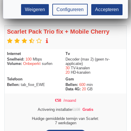
Weigeren
Configureren
Accepteren
Scarlet Pack Trio fix + Mobile Cherry
Internet
Tv
Snelheid:
100
Mbps
Decoder (max 2) (geen tv-
Volume:
Onbeperkt
surfen
applicatie)
30
TV-kanalen
20
HD-kanalen
Telefoon
Gsm
Bellen:
tab_fixe_EWE
Bellen:
600
min
Data 4G:
20
GB
€
58
/maand
Activering installatie
€
108
Gratis
Huidige gemiddelde termijn van Scarlet:
7 werkdagen