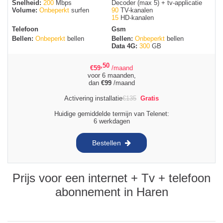
Snelheid:
200
Mbps
Decoder (max 5) + tv-applicatie
Volume:
Onbeperkt
surfen
90
TV-kanalen
15
HD-kanalen
Telefoon
Gsm
Bellen:
Onbeperkt
bellen
Bellen:
Onbeperkt
bellen
Data 4G:
300
GB
,50
€
59
/maand
voor 6 maanden,
dan
€
99
/maand
Activering installatie
€
135
Gratis
Huidige gemiddelde termijn van Telenet:
6 werkdagen
Bestellen
Prijs voor een internet + Tv + telefoon
abonnement in Haren