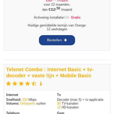
€
93
/maand
voor 12 maanden,
,50
dan
€
112
/maand
Activering installatie
€
39
Gratis
Huidige gemiddelde termijn van Orange:
12 werkdagen
Bestellen
Telenet Combo : Internet Basic + tv-
decoder + vaste lijn + Mobile Basic
Internet
Tv
Snelheid:
200
Mbps
Decoder (max 5) + tv-applicatie
Volume:
Onbeperkt
surfen
90
TV-kanalen
15
HD-kanalen
Telefoon
Gsm