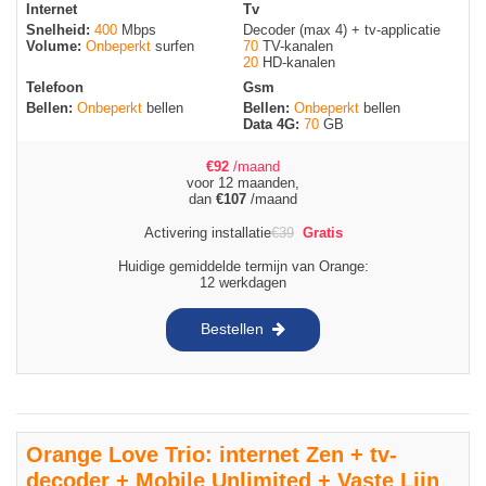
Internet
Tv
Snelheid:
400
Mbps
Decoder (max 4) + tv-applicatie
Volume:
Onbeperkt
surfen
70
TV-kanalen
20
HD-kanalen
Telefoon
Gsm
Bellen:
Onbeperkt
bellen
Bellen:
Onbeperkt
bellen
Data 4G:
70
GB
€
92
/maand
voor 12 maanden,
dan
€
107
/maand
Activering installatie
€
39
Gratis
Huidige gemiddelde termijn van Orange:
12 werkdagen
Bestellen
Orange Love Trio: internet Zen + tv-
decoder + Mobile Unlimited + Vaste Lijn