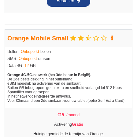
Bestellen
Orange Mobile Small
Bellen:
Onbeperkt
bellen
SMS:
Onbeperkt
smsen
Data 4G:
12
GB
Orange 4G-5G-netwerk (het 3de beste in België).
De 2de beste dekking in het buitenland.
eSIM mogelijk na activering van de simkaart.
Buiten GB inbegrepen, geen extra en snelheid verlaagd tot 512 Kbps.
Spamfilter voor oproepen.
In het netwerk geïntegreerde antivirus.
Voor €3/maand een 2de simkaart voor uw tablet (optie Surf Extra Card).
€
15
/maand
Activering
Gratis
Huidige gemiddelde termijn van Orange: