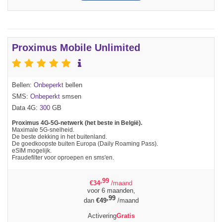
Proximus Mobile Unlimited
Bellen:
Onbeperkt
bellen
SMS:
Onbeperkt
smsen
Data 4G:
300
GB
Proximus 4G-5G-netwerk (het beste in België).
Maximale 5G-snelheid.
De beste dekking in het buitenland.
De goedkoopste buiten Europa (Daily Roaming Pass).
eSIM mogelijk.
Fraudefilter voor oproepen en sms'en.
,99
€
34
/maand
voor 6 maanden,
,99
dan
€
49
/maand
Activering
Gratis