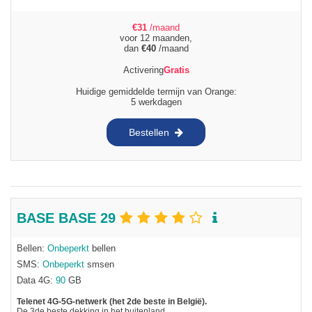
€
31
/maand
voor 12 maanden,
dan
€
40
/maand
Activering
Gratis
Huidige gemiddelde termijn van Orange:
5 werkdagen
Bestellen
BASE BASE 29
Bellen:
Onbeperkt
bellen
SMS:
Onbeperkt
smsen
Data 4G:
90
GB
Telenet 4G-5G-netwerk (het 2de beste in België).
De 3de beste dekking in het buitenland.