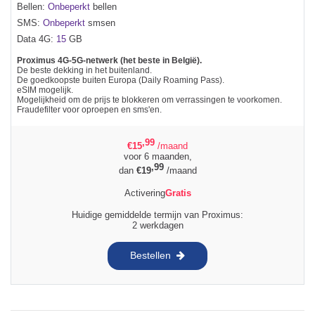
Bellen:
Onbeperkt
bellen
SMS:
Onbeperkt
smsen
Data 4G:
15
GB
Proximus 4G-5G-netwerk (het beste in België).
De beste dekking in het buitenland.
De goedkoopste buiten Europa (Daily Roaming Pass).
eSIM mogelijk.
Mogelijkheid om de prijs te blokkeren om verrassingen te voorkomen.
Fraudefilter voor oproepen en sms'en.
,99
€
15
/maand
voor 6 maanden,
,99
dan
€
19
/maand
Activering
Gratis
Huidige gemiddelde termijn van Proximus:
2 werkdagen
Bestellen