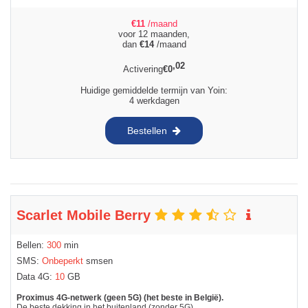
€
11
/maand
voor 12 maanden,
dan
€
14
/maand
,02
Activering
€
0
Huidige gemiddelde termijn van Yoin:
4 werkdagen
Bestellen
Scarlet Mobile Berry
Bellen:
300
min
SMS:
Onbeperkt
smsen
Data 4G:
10
GB
Proximus 4G-netwerk (geen 5G) (het beste in België).
De beste dekking in het buitenland (zonder 5G).