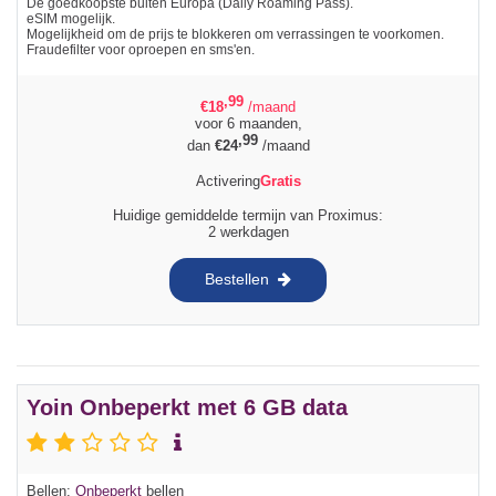
De goedkoopste buiten Europa (Daily Roaming Pass).
eSIM mogelijk.
Mogelijkheid om de prijs te blokkeren om verrassingen te voorkomen.
Fraudefilter voor oproepen en sms'en.
,99
€
18
/maand
voor 6 maanden,
,99
dan
€
24
/maand
Activering
Gratis
Huidige gemiddelde termijn van Proximus:
2 werkdagen
Bestellen
Yoin Onbeperkt met 6 GB data
Bellen:
Onbeperkt
bellen