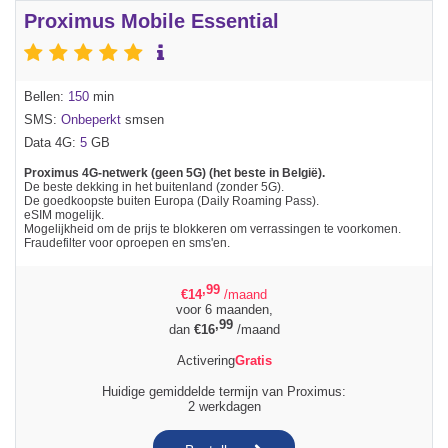
Proximus Mobile Essential
Bellen:
150
min
SMS:
Onbeperkt
smsen
Data 4G:
5
GB
Proximus 4G-netwerk (geen 5G) (het beste in België).
De beste dekking in het buitenland (zonder 5G).
De goedkoopste buiten Europa (Daily Roaming Pass).
eSIM mogelijk.
Mogelijkheid om de prijs te blokkeren om verrassingen te voorkomen.
Fraudefilter voor oproepen en sms'en.
,99
€
14
/maand
voor 6 maanden,
,99
dan
€
16
/maand
Activering
Gratis
Huidige gemiddelde termijn van Proximus:
2 werkdagen