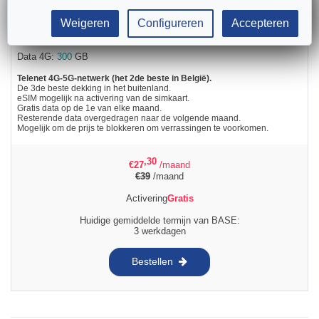
Weigeren
Configureren
Accepteren
Bellen:
Onbeperkt
bellen
SMS:
Onbeperkt
smsen
Data 4G:
300
GB
Telenet 4G-5G-netwerk (het 2de beste in België).
De 3de beste dekking in het buitenland.
eSIM mogelijk na activering van de simkaart.
Gratis data op de 1e van elke maand.
Resterende data overgedragen naar de volgende maand.
Mogelijk om de prijs te blokkeren om verrassingen te voorkomen.
,30
€
27
/maand
€
39
/maand
Activering
Gratis
Huidige gemiddelde termijn van BASE:
3 werkdagen
Bestellen