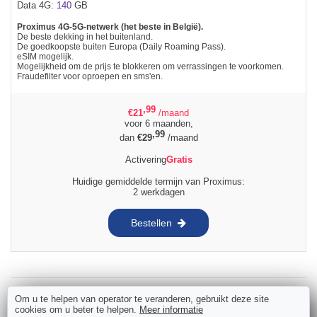
Data 4G:
140
GB
Proximus 4G-5G-netwerk (het beste in België).
De beste dekking in het buitenland.
De goedkoopste buiten Europa (Daily Roaming Pass).
eSIM mogelijk.
Mogelijkheid om de prijs te blokkeren om verrassingen te voorkomen.
Fraudefilter voor oproepen en sms'en.
,99
€
21
/maand
voor 6 maanden,
,99
dan
€
29
/maand
Activering
Gratis
Huidige gemiddelde termijn van Proximus:
2 werkdagen
Bestellen
Om u te helpen van operator te veranderen, gebruikt deze site
BASE BASE 39
cookies om u beter te helpen.
Meer informatie