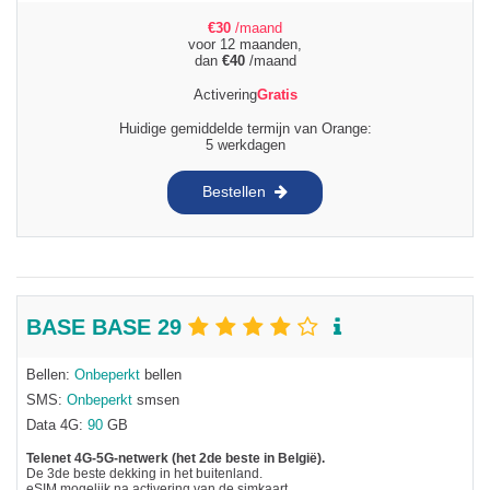
€
30
/maand
voor 12 maanden,
dan
€
40
/maand
Activering
Gratis
Huidige gemiddelde termijn van Orange:
5 werkdagen
Bestellen
BASE BASE 29
Bellen:
Onbeperkt
bellen
SMS:
Onbeperkt
smsen
Data 4G:
90
GB
Telenet 4G-5G-netwerk (het 2de beste in België).
De 3de beste dekking in het buitenland.
eSIM mogelijk na activering van de simkaart.