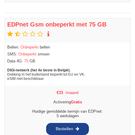
EDPnet Gsm onbeperkt met 75 GB
Bellen:
Onbeperkt
bellen
SMS:
Onbeperkt
smsen
Data 4G:
75
GB
DIGI-netwerk (het 4e beste in België).
Dekking in het buitenland beperkt tot EU en VK.
eSIM niet beschikbaar.
€
33
/maand
Activering
Gratis
Huidige gemiddelde termijn van EDPnet:
5 werkdagen
Bestellen