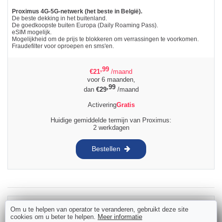
Proximus 4G-5G-netwerk (het beste in België).
De beste dekking in het buitenland.
De goedkoopste buiten Europa (Daily Roaming Pass).
eSIM mogelijk.
Mogelijkheid om de prijs te blokkeren om verrassingen te voorkomen.
Fraudefilter voor oproepen en sms'en.
,99
€
21
/maand
voor 6 maanden,
,99
dan
€
29
/maand
Activering
Gratis
Huidige gemiddelde termijn van Proximus:
2 werkdagen
Bestellen
BASE BASE 39
Om u te helpen van operator te veranderen, gebruikt deze site
cookies om u beter te helpen.
Meer informatie