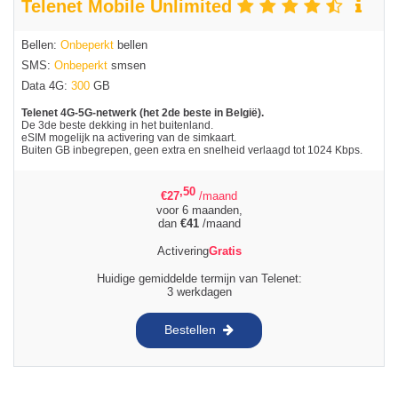
Telenet Mobile Unlimited
Bellen:
Onbeperkt
bellen
SMS:
Onbeperkt
smsen
Data 4G:
300
GB
Telenet 4G-5G-netwerk (het 2de beste in België).
De 3de beste dekking in het buitenland.
eSIM mogelijk na activering van de simkaart.
Buiten GB inbegrepen, geen extra en snelheid verlaagd tot 1024 Kbps.
,50
€
27
/maand
voor 6 maanden,
dan
€
41
/maand
Activering
Gratis
Huidige gemiddelde termijn van Telenet:
3 werkdagen
Bestellen