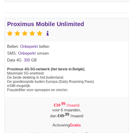
Proximus Mobile Unlimited
Bellen:
Onbeperkt
bellen
SMS:
Onbeperkt
smsen
Data 4G:
300
GB
Proximus 4G-5G-netwerk (het beste in België).
Maximale 5G-snelheid.
De beste dekking in het buitenland.
De goedkoopste buiten Europa (Daily Roaming Pass).
eSIM mogelijk.
Fraudefilter voor oproepen en sms'en.
,99
€
34
/maand
voor 6 maanden,
,99
dan
€
49
/maand
Activering
Gratis