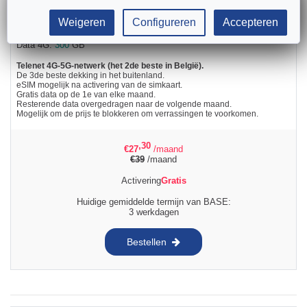
Bellen:
Onbeperkt
bellen
Weigeren
Configureren
Accepteren
SMS:
Onbeperkt
smsen
Data 4G:
300
GB
Telenet 4G-5G-netwerk (het 2de beste in België).
De 3de beste dekking in het buitenland.
eSIM mogelijk na activering van de simkaart.
Gratis data op de 1e van elke maand.
Resterende data overgedragen naar de volgende maand.
Mogelijk om de prijs te blokkeren om verrassingen te voorkomen.
,30
€
27
/maand
€
39
/maand
Activering
Gratis
Huidige gemiddelde termijn van BASE:
3 werkdagen
Bestellen