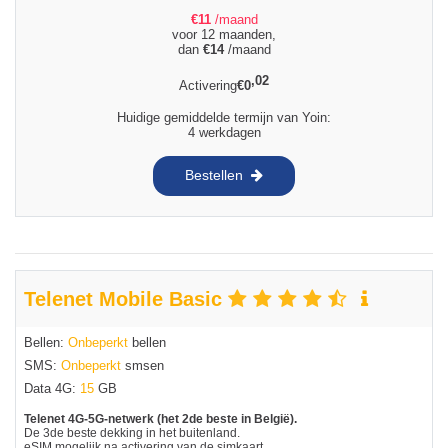
€
11
/maand
voor 12 maanden,
dan
€
14
/maand
,02
Activering
€
0
Huidige gemiddelde termijn van Yoin:
4 werkdagen
Bestellen
Telenet Mobile Basic
Bellen:
Onbeperkt
bellen
SMS:
Onbeperkt
smsen
Data 4G:
15
GB
Telenet 4G-5G-netwerk (het 2de beste in België).
De 3de beste dekking in het buitenland.
eSIM mogelijk na activering van de simkaart.