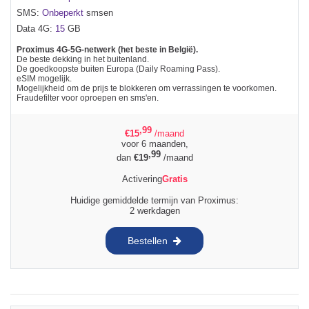
SMS:
Onbeperkt
smsen
Data 4G:
15
GB
Proximus 4G-5G-netwerk (het beste in België).
De beste dekking in het buitenland.
De goedkoopste buiten Europa (Daily Roaming Pass).
eSIM mogelijk.
Mogelijkheid om de prijs te blokkeren om verrassingen te voorkomen.
Fraudefilter voor oproepen en sms'en.
,99
€
15
/maand
voor 6 maanden,
,99
dan
€
19
/maand
Activering
Gratis
Huidige gemiddelde termijn van Proximus:
2 werkdagen
Bestellen