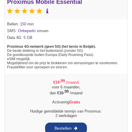
Proximus Mobile Essential
Bellen:
150
min
SMS:
Onbeperkt
smsen
Data 4G:
5
GB
Proximus 4G-netwerk (geen 5G) (het beste in België).
De beste dekking in het buitenland (zonder 5G).
De goedkoopste buiten Europa (Daily Roaming Pass).
eSIM mogelijk.
Mogelijkheid om de prijs te blokkeren om verrassingen te voorkomen.
Fraudefilter voor oproepen en sms'en.
,99
€
14
/maand
voor 6 maanden,
,99
dan
€
16
/maand
Activering
Gratis
Huidige gemiddelde termijn van Proximus:
2 werkdagen
Bestellen