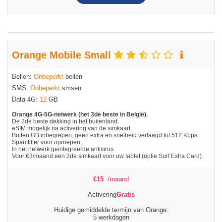
Orange Mobile Small
Bellen:
Onbeperkt
bellen
SMS:
Onbeperkt
smsen
Data 4G:
12
GB
Orange 4G-5G-netwerk (het 3de beste in België).
De 2de beste dekking in het buitenland.
eSIM mogelijk na activering van de simkaart.
Buiten GB inbegrepen, geen extra en snelheid verlaagd tot 512 Kbps.
Spamfilter voor oproepen.
In het netwerk geïntegreerde antivirus.
Voor €3/maand een 2de simkaart voor uw tablet (optie Surf Extra Card).
€
15
/maand
Activering
Gratis
Huidige gemiddelde termijn van Orange:
5 werkdagen