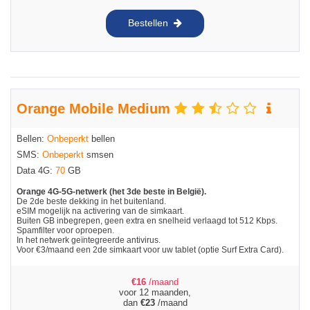
Bestellen
Orange Mobile Medium
Bellen:
Onbeperkt
bellen
SMS:
Onbeperkt
smsen
Data 4G:
70
GB
Orange 4G-5G-netwerk (het 3de beste in België).
De 2de beste dekking in het buitenland.
eSIM mogelijk na activering van de simkaart.
Buiten GB inbegrepen, geen extra en snelheid verlaagd tot 512 Kbps.
Spamfilter voor oproepen.
In het netwerk geïntegreerde antivirus.
Voor €3/maand een 2de simkaart voor uw tablet (optie Surf Extra Card).
€
16
/maand
voor 12 maanden,
dan
€
23
/maand