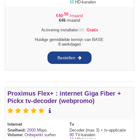
10
HD-kanalen
,50
€
40
/maand
€
45
/maand
Activering installatie
€
89
Gratis
Huidige gemiddelde termijn van BASE:
8 werkdagen
Bestellen
Proximus Flex+ : internet Giga Fiber +
Pickx tv-decoder (webpromo)
Internet
Tv
Snelheid:
2000
Mbps
Decoder (max 3) + tv-applicatie
Volume:
Onbeperkt
surfen
80
TV-kanalen