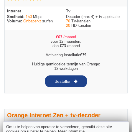
Internet
Tv
Snelheid:
150
Mbps
Decoder (max 4) + tv-applicatie
Volume:
Onbeperkt
surfen
70
TV-kanalen
20
HD-kanalen
€
63
/maand
voor 12 maanden,
dan
€
73
/maand
Activering installatie
€
39
Huidige gemiddelde termijn van Orange:
12 werkdagen
Bestellen
Orange Internet Zen + tv-decoder
Om u te helpen van operator te veranderen, gebruikt deze site
cookies om u beter te helpen.
Meer informatie