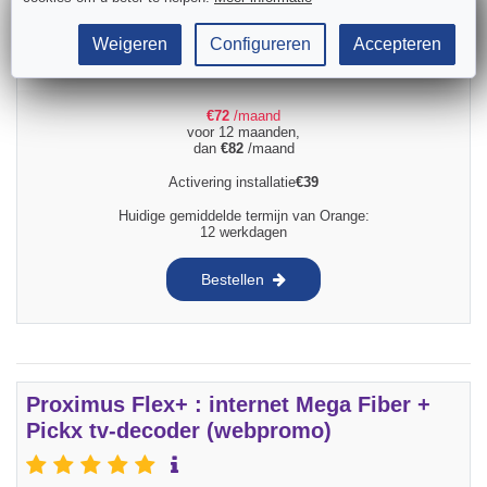
Internet
Tv
Snelheid:
400
Mbps
Decoder (max 4) + tv-applicatie
Weigeren
Configureren
Accepteren
Volume:
Onbeperkt
surfen
70
TV-kanalen
20
HD-kanalen
€
72
/maand
voor 12 maanden,
dan
€
82
/maand
Activering installatie
€
39
Huidige gemiddelde termijn van Orange:
12 werkdagen
Bestellen
Proximus Flex+ : internet Mega Fiber +
Pickx tv-decoder (webpromo)