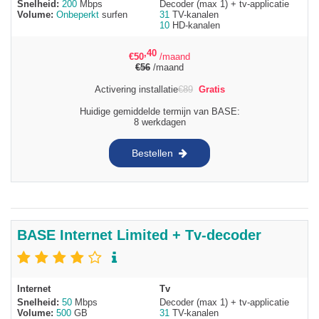
Snelheid:
200
Mbps
Decoder (max 1) + tv-applicatie
Volume:
Onbeperkt
surfen
31
TV-kanalen
10
HD-kanalen
,40
€
50
/maand
€
56
/maand
Activering installatie
€
89
Gratis
Huidige gemiddelde termijn van BASE:
8 werkdagen
Bestellen
BASE Internet Limited + Tv-decoder
Internet
Tv
Snelheid:
50
Mbps
Decoder (max 1) + tv-applicatie
Volume:
500
GB
31
TV-kanalen