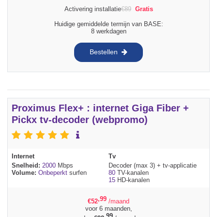
Activering installatie
€
89
Gratis
Huidige gemiddelde termijn van BASE:
8 werkdagen
Bestellen
Proximus Flex+ : internet Giga Fiber +
Pickx tv-decoder (webpromo)
Internet
Tv
Snelheid:
2000
Mbps
Decoder (max 3) + tv-applicatie
Volume:
Onbeperkt
surfen
80
TV-kanalen
15
HD-kanalen
,99
€
52
/maand
voor 6 maanden,
,99