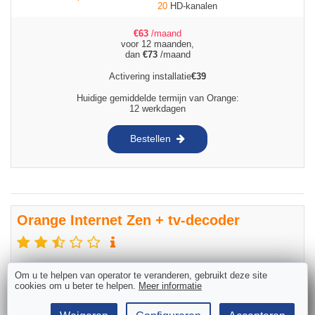
20
HD-kanalen
€
63
/maand
voor 12 maanden,
dan
€
73
/maand
Activering installatie
€
39
Huidige gemiddelde termijn van Orange:
12 werkdagen
Bestellen
Orange Internet Zen + tv-decoder
Internet
Tv
Om u te helpen van operator te veranderen, gebruikt deze site
cookies om u beter te helpen.
Meer informatie
Snelheid:
400
Mbps
Decoder (max 4) + tv-applicatie
Volume:
Onbeperkt
surfen
70
TV-kanalen
20
HD-kanalen