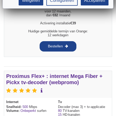
Weigeren
Configureren
Accepteren
€
72
/maand
voor 12 maanden,
dan
€
82
/maand
Activering installatie
€
39
Huidige gemiddelde termijn van Orange:
12 werkdagen
Bestellen
Proximus Flex+ : internet Mega Fiber +
Pickx tv-decoder (webpromo)
Internet
Tv
Snelheid:
500
Mbps
Decoder (max 3) + tv-applicatie
Volume:
Onbeperkt
surfen
80
TV-kanalen
15
HD-kanalen