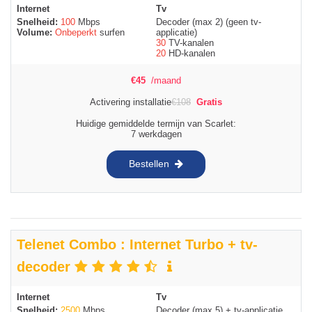
Internet
Tv
Snelheid:
100
Mbps
Decoder (max 2) (geen tv-
Volume:
Onbeperkt
surfen
applicatie)
30
TV-kanalen
20
HD-kanalen
€
45
/maand
Activering installatie
€
108
Gratis
Huidige gemiddelde termijn van Scarlet:
7 werkdagen
Bestellen
Telenet Combo : Internet Turbo + tv-
decoder
Internet
Tv
Snelheid:
2500
Mbps
Decoder (max 5) + tv-applicatie