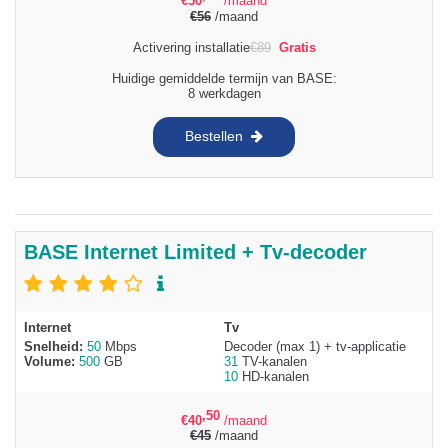
€
50
/maand
€
56
/maand
Activering installatie
€
89
Gratis
Huidige gemiddelde termijn van BASE:
8 werkdagen
Bestellen
BASE Internet Limited + Tv-decoder
Internet
Tv
Snelheid:
50
Mbps
Decoder (max 1) + tv-applicatie
Volume:
500
GB
31
TV-kanalen
10
HD-kanalen
,50
€
40
/maand
€
45
/maand