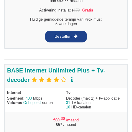
dan
€
92
/maand
Activering installatie
€
79
Gratis
Huidige gemiddelde termijn van Proximus:
5 werkdagen
Bestellen
BASE Internet Unlimited Plus + Tv-
decoder
Internet
Tv
Snelheid:
400
Mbps
Decoder (max 1) + tv-applicatie
Volume:
Onbeperkt
surfen
31
TV-kanalen
10
HD-kanalen
,30
€
60
/maand
€
67
/maand