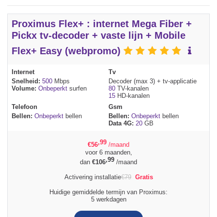
Proximus Flex+ : internet Mega Fiber +
Pickx tv-decoder + vaste lijn + Mobile
Flex+ Easy (webpromo)
Internet
Tv
Snelheid:
500
Mbps
Decoder (max 3) + tv-applicatie
Volume:
Onbeperkt
surfen
80
TV-kanalen
15
HD-kanalen
Telefoon
Gsm
Bellen:
Onbeperkt
bellen
Bellen:
Onbeperkt
bellen
Data 4G:
20
GB
,99
€
56
/maand
voor 6 maanden,
,99
dan
€
106
/maand
Activering installatie
€
79
Gratis
Huidige gemiddelde termijn van Proximus:
5 werkdagen