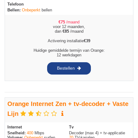
Telefoon
Bellen:
Onbeperkt
bellen
€
75
/maand
voor 12 maanden,
dan
€
85
/maand
Activering installatie
€
39
Huidige gemiddelde termijn van Orange:
12 werkdagen
Bestellen
Orange Internet Zen + tv-decoder + Vaste
Lijn
Internet
Tv
Snelheid:
400
Mbps
Decoder (max 4) + tv-applicatie
Volume:
Onbeperkt
surfen
70
TV-kanalen