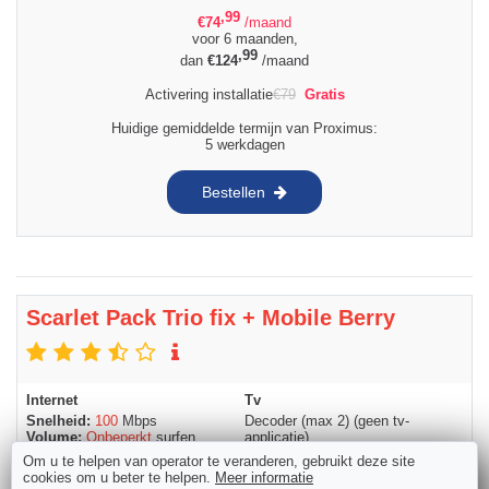
,99
€
74
/maand
voor 6 maanden,
,99
dan
€
124
/maand
Activering installatie
€
79
Gratis
Huidige gemiddelde termijn van Proximus:
5 werkdagen
Bestellen
Scarlet Pack Trio fix + Mobile Berry
Internet
Tv
Snelheid:
100
Mbps
Decoder (max 2) (geen tv-
Volume:
Onbeperkt
surfen
applicatie)
30
TV-kanalen
Om u te helpen van operator te veranderen, gebruikt deze site
20
HD-kanalen
cookies om u beter te helpen.
Meer informatie