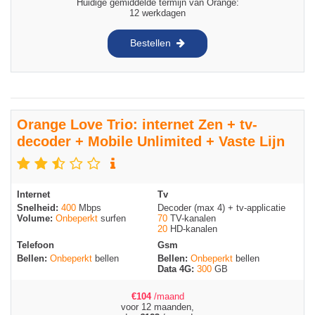
Huidige gemiddelde termijn van Orange:
12 werkdagen
Bestellen
Orange Love Trio: internet Zen + tv-
decoder + Mobile Unlimited + Vaste Lijn
Internet
Tv
Snelheid:
400
Mbps
Decoder (max 4) + tv-applicatie
Volume:
Onbeperkt
surfen
70
TV-kanalen
20
HD-kanalen
Telefoon
Gsm
Bellen:
Onbeperkt
bellen
Bellen:
Onbeperkt
bellen
Data 4G:
300
GB
€
104
/maand
voor 12 maanden,