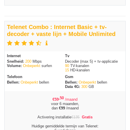
Telenet Combo : Internet Basic + tv-
decoder + vaste lijn + Mobile Unlimited
Internet
Tv
Snelheid:
200
Mbps
Decoder (max 5) + tv-applicatie
Volume:
Onbeperkt
surfen
90
TV-kanalen
15
HD-kanalen
Telefoon
Gsm
Bellen:
Onbeperkt
bellen
Bellen:
Onbeperkt
bellen
Data 4G:
300
GB
,50
€
59
/maand
voor 6 maanden,
dan
€
99
/maand
Activering installatie
€
135
Gratis
Huidige gemiddelde termijn van Telenet: