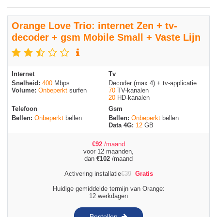
Orange Love Trio: internet Zen + tv-
decoder + gsm Mobile Small + Vaste Lijn
Internet
Tv
Snelheid:
400
Mbps
Decoder (max 4) + tv-applicatie
Volume:
Onbeperkt
surfen
70
TV-kanalen
20
HD-kanalen
Telefoon
Gsm
Bellen:
Onbeperkt
bellen
Bellen:
Onbeperkt
bellen
Data 4G:
12
GB
€
92
/maand
voor 12 maanden,
dan
€
102
/maand
Activering installatie
€
39
Gratis
Huidige gemiddelde termijn van Orange:
12 werkdagen
Bestellen