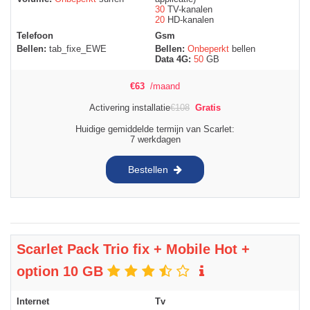
30
TV-kanalen
20
HD-kanalen
Telefoon
Gsm
Bellen:
tab_fixe_EWE
Bellen:
Onbeperkt
bellen
Data 4G:
50
GB
€
63
/maand
Activering installatie
€
108
Gratis
Huidige gemiddelde termijn van Scarlet:
7 werkdagen
Bestellen
Scarlet Pack Trio fix + Mobile Hot +
option 10 GB
Internet
Tv