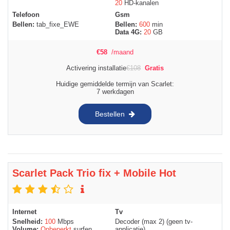
20
HD-kanalen
Telefoon
Gsm
Bellen:
tab_fixe_EWE
Bellen:
600
min
Data 4G:
20
GB
€
58
/maand
Activering installatie
€
108
Gratis
Huidige gemiddelde termijn van Scarlet:
7 werkdagen
Bestellen
Scarlet Pack Trio fix + Mobile Hot
Internet
Tv
Snelheid:
100
Mbps
Decoder (max 2) (geen tv-
Volume:
Onbeperkt
surfen
applicatie)