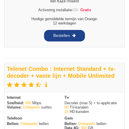
dan
€
123
/maand
Activering installatie
€
39
Gratis
Huidige gemiddelde termijn van Orange:
12 werkdagen
Bestellen
Telenet Combo : Internet Standard + tv-
decoder + vaste lijn + Mobile Unlimited
Internet
Tv
Snelheid:
500
Mbps
Decoder (max 5) + tv-applicatie
Volume:
Onbeperkt
surfen
90
TV-kanalen
15
HD-kanalen
Telefoon
Gsm
Bellen:
Onbeperkt
bellen
Bellen:
Onbeperkt
bellen
Data 4G:
300
GB