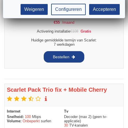
Telefoon
Gsm
Bellen:
tab_fixe_EWE
Bellen:
300
min
Weigeren
Configureren
Accepteren
Data 4G:
10
GB
€
55
/maand
Activering installatie
€
108
Gratis
Huidige gemiddelde termijn van Scarlet:
7 werkdagen
Bestellen
Scarlet Pack Trio fix + Mobile Cherry
Internet
Tv
Snelheid:
100
Mbps
Decoder (max 2) (geen tv-
Volume:
Onbeperkt
surfen
applicatie)
30
TV-kanalen