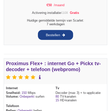
€
50
/maand
Activering installatie
€
108
Gratis
Huidige gemiddelde termijn van Scarlet:
7 werkdagen
Bestellen
Proximus Flex+ : internet Go + Pickx tv-
decoder + telefoon (webpromo)
Internet
Tv
Snelheid:
150
Mbps
Decoder (max 3) + tv-applicatie
Volume:
Onbeperkt
surfen
80
TV-kanalen
15
HD-kanalen
Telefoon
Bellen:
Onbeperkt
bellen