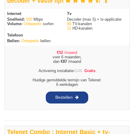
decoder + vaste lijn
Internet
Tv
Snelheid:
500
Mbps
Decoder (max 5) + tv-applicatie
Volume:
Onbeperkt
surfen
90
TV-kanalen
15
HD-kanalen
Telefoon
Bellen:
Onbeperkt
bellen
€
52
/maand
voor 6 maanden,
dan
€
87
/maand
Activering installatie
€
135
Gratis
Huidige gemiddelde termijn van Telenet:
6 werkdagen
Bestellen
Telenet Combo : Internet Basic + tv-