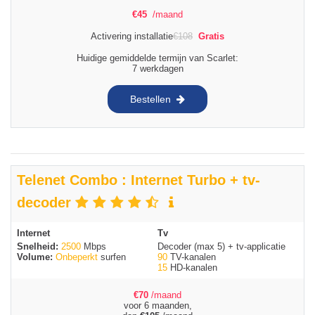
€
45
/maand
Activering installatie
€
108
Gratis
Huidige gemiddelde termijn van Scarlet:
7 werkdagen
Bestellen
Telenet Combo : Internet Turbo + tv-
decoder
Internet
Tv
Snelheid:
2500
Mbps
Decoder (max 5) + tv-applicatie
Volume:
Onbeperkt
surfen
90
TV-kanalen
15
HD-kanalen
€
70
/maand
voor 6 maanden,