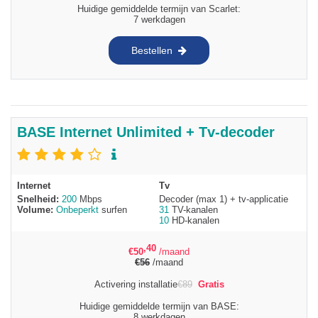
Huidige gemiddelde termijn van Scarlet:
7 werkdagen
Bestellen
BASE Internet Unlimited + Tv-decoder
Internet
Tv
Snelheid:
200
Mbps
Decoder (max 1) + tv-applicatie
Volume:
Onbeperkt
surfen
31
TV-kanalen
10
HD-kanalen
,40
€
50
/maand
€
56
/maand
Activering installatie
€
89
Gratis
Huidige gemiddelde termijn van BASE:
8 werkdagen