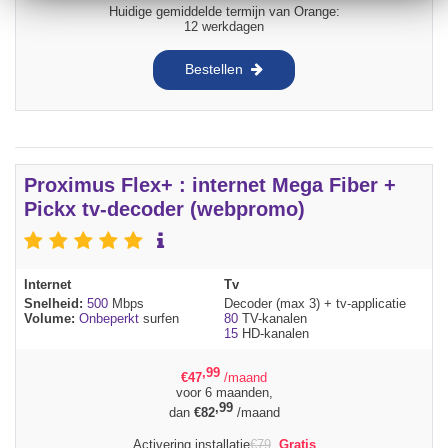
Huidige gemiddelde termijn van Orange:
12 werkdagen
Bestellen
Proximus Flex+ : internet Mega Fiber +
Pickx tv-decoder (webpromo)
Internet
Tv
Snelheid:
500
Mbps
Decoder (max 3) + tv-applicatie
Volume:
Onbeperkt
surfen
80
TV-kanalen
15
HD-kanalen
,99
€
47
/maand
voor 6 maanden,
,99
dan
€
82
/maand
Activering installatie
€
79
Gratis