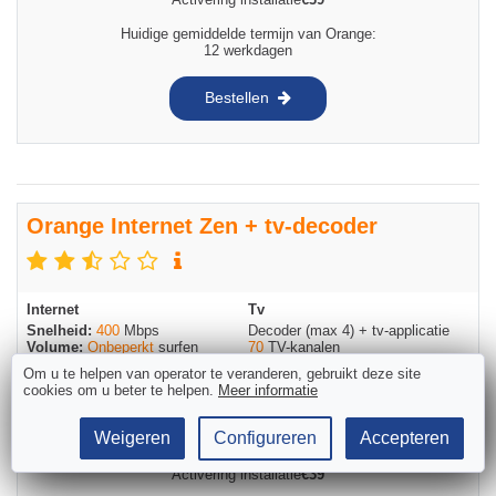
Huidige gemiddelde termijn van Orange:
12 werkdagen
Bestellen
Orange Internet Zen + tv-decoder
Internet
Tv
Snelheid:
400
Mbps
Decoder (max 4) + tv-applicatie
Volume:
Onbeperkt
surfen
70
TV-kanalen
20
HD-kanalen
Om u te helpen van operator te veranderen, gebruikt deze site
cookies om u beter te helpen.
Meer informatie
€
72
/maand
voor 12 maanden,
Weigeren
Configureren
Accepteren
dan
€
82
/maand
Activering installatie
€
39