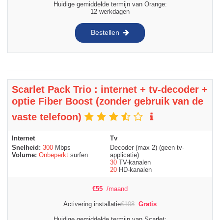
Huidige gemiddelde termijn van Orange:
12 werkdagen
Bestellen
Scarlet Pack Trio : internet + tv-decoder +
optie Fiber Boost (zonder gebruik van de
vaste telefoon)
Internet
Tv
Snelheid:
300
Mbps
Decoder (max 2) (geen tv-
Volume:
Onbeperkt
surfen
applicatie)
30
TV-kanalen
20
HD-kanalen
€
55
/maand
Activering installatie
€
108
Gratis
Huidige gemiddelde termijn van Scarlet: