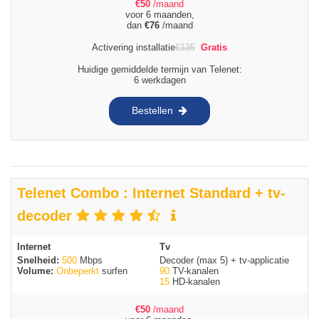
€
50
/maand
voor 6 maanden,
dan
€
76
/maand
Activering installatie
€
135
Gratis
Huidige gemiddelde termijn van Telenet:
6 werkdagen
Bestellen
Telenet Combo : Internet Standard + tv-
decoder
Internet
Tv
Snelheid:
500
Mbps
Decoder (max 5) + tv-applicatie
Volume:
Onbeperkt
surfen
90
TV-kanalen
15
HD-kanalen
€
50
/maand