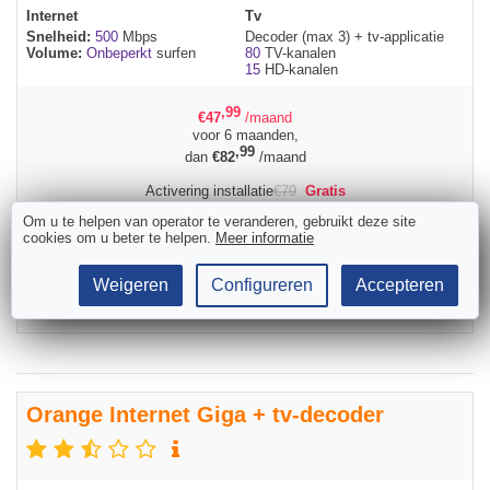
Internet
Tv
Snelheid:
500
Mbps
Decoder (max 3) + tv-applicatie
Volume:
Onbeperkt
surfen
80
TV-kanalen
15
HD-kanalen
,99
€
47
/maand
voor 6 maanden,
,99
dan
€
82
/maand
Activering installatie
€
79
Gratis
Om u te helpen van operator te veranderen, gebruikt deze site
Huidige gemiddelde termijn van Proximus:
cookies om u beter te helpen.
Meer informatie
5 werkdagen
Weigeren
Configureren
Accepteren
Bestellen
Orange Internet Giga + tv-decoder