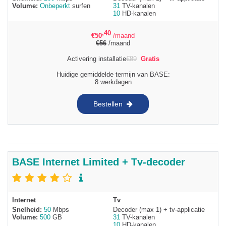
Volume:
Onbeperkt
surfen
31
TV-kanalen
10
HD-kanalen
,40
€
50
/maand
€
56
/maand
Activering installatie
€
89
Gratis
Huidige gemiddelde termijn van BASE:
8 werkdagen
Bestellen
BASE Internet Limited + Tv-decoder
Internet
Tv
Snelheid:
50
Mbps
Decoder (max 1) + tv-applicatie
Volume:
500
GB
31
TV-kanalen
10
HD-kanalen