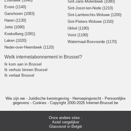
Etterbeek (1040)
Sint-Jans-Molenbeek (1080)
Evere (1140)
Sint-Josst-ten-Node (1210)
Ganshoren (1083)
Sint-Lambrechts-Woluwe (1200)
Haren (1130)
Sint-Pieters-Woluwe (1150)
Jette (1090)
Ukkel (1180)
Koekelberg (1081)
Vorst (1190)
Laken (1020)
Watermaal-Bosvoorde (1170)
Neder-over-Heembeek (1120)
Welk internetabonnement in Brussel?
Ik kom aan in Brussel
Ik verhuis binnen Brussel
Ik verlaat Brussel
Wie zijn we
-
Juridische kennisgeving
-
Herroepingsrecht
-
Persoonlijke
gegevens
-
Cookies
-
Copyright 2000-2026 Internet-Brussel.be
Onze andere sites :
Astel vergelijker
Glasvezel in België