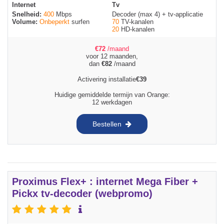
Internet
Tv
Snelheid:
400
Mbps
Decoder (max 4) + tv-applicatie
Volume:
Onbeperkt
surfen
70
TV-kanalen
20
HD-kanalen
€
72
/maand
voor 12 maanden,
dan
€
82
/maand
Activering installatie
€
39
Huidige gemiddelde termijn van Orange:
12 werkdagen
Bestellen
Proximus Flex+ : internet Mega Fiber +
Pickx tv-decoder (webpromo)