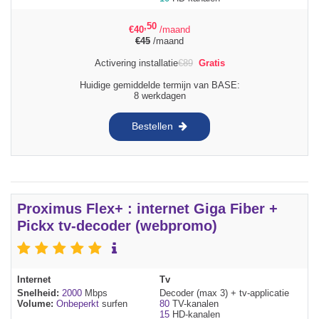
,50
€
40
/maand
€
45
/maand
Activering installatie
€
89
Gratis
Huidige gemiddelde termijn van BASE:
8 werkdagen
Bestellen
Proximus Flex+ : internet Giga Fiber +
Pickx tv-decoder (webpromo)
Internet
Tv
Snelheid:
2000
Mbps
Decoder (max 3) + tv-applicatie
Volume:
Onbeperkt
surfen
80
TV-kanalen
15
HD-kanalen