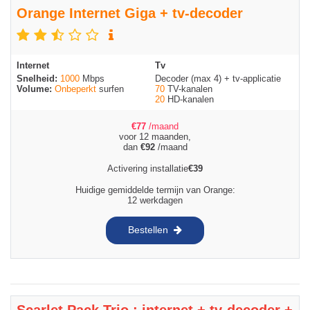
Orange Internet Giga + tv-decoder
Internet
Tv
Snelheid:
1000
Mbps
Decoder (max 4) + tv-applicatie
Volume:
Onbeperkt
surfen
70
TV-kanalen
20
HD-kanalen
€
77
/maand
voor 12 maanden,
dan
€
92
/maand
Activering installatie
€
39
Huidige gemiddelde termijn van Orange:
12 werkdagen
Bestellen
Scarlet Pack Trio : internet + tv-decoder +