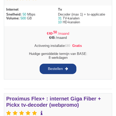
Internet
Tv
Snelheid:
50
Mbps
Decoder (max 1) + tv-applicatie
Volume:
500
GB
31
TV-kanalen
10
HD-kanalen
,50
€
40
/maand
€
45
/maand
Activering installatie
€
89
Gratis
Huidige gemiddelde termijn van BASE:
8 werkdagen
Bestellen
Proximus Flex+ : internet Giga Fiber +
Pickx tv-decoder (webpromo)