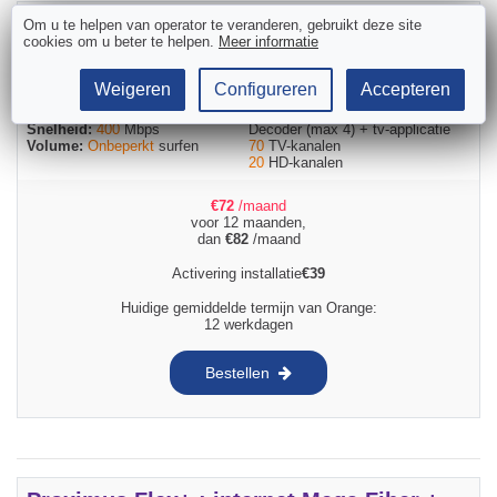
Orange Internet Zen + tv-decoder
Om u te helpen van operator te veranderen, gebruikt deze site
cookies om u beter te helpen.
Meer informatie
Weigeren
Configureren
Accepteren
Internet
Tv
Snelheid:
400
Mbps
Decoder (max 4) + tv-applicatie
Volume:
Onbeperkt
surfen
70
TV-kanalen
20
HD-kanalen
€
72
/maand
voor 12 maanden,
dan
€
82
/maand
Activering installatie
€
39
Huidige gemiddelde termijn van Orange:
12 werkdagen
Bestellen