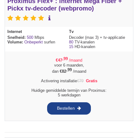
Proximus Flex+ : internet Mega Fiber +
Pickx tv-decoder (webpromo)
Internet
Tv
Snelheid:
500
Mbps
Decoder (max 3) + tv-applicatie
Volume:
Onbeperkt
surfen
80
TV-kanalen
15
HD-kanalen
,99
€
47
/maand
voor 6 maanden,
,99
dan
€
82
/maand
Activering installatie
€
79
Gratis
Huidige gemiddelde termijn van Proximus:
5 werkdagen
Bestellen