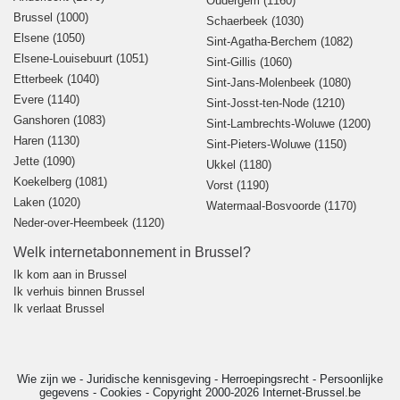
Oudergem (1160)
Brussel (1000)
Schaerbeek (1030)
Elsene (1050)
Sint-Agatha-Berchem (1082)
Elsene-Louisebuurt (1051)
Sint-Gillis (1060)
Etterbeek (1040)
Sint-Jans-Molenbeek (1080)
Evere (1140)
Sint-Josst-ten-Node (1210)
Ganshoren (1083)
Sint-Lambrechts-Woluwe (1200)
Haren (1130)
Sint-Pieters-Woluwe (1150)
Jette (1090)
Ukkel (1180)
Koekelberg (1081)
Vorst (1190)
Laken (1020)
Watermaal-Bosvoorde (1170)
Neder-over-Heembeek (1120)
Welk internetabonnement in Brussel?
Ik kom aan in Brussel
Ik verhuis binnen Brussel
Ik verlaat Brussel
Wie zijn we
-
Juridische kennisgeving
-
Herroepingsrecht
-
Persoonlijke
gegevens
-
Cookies
-
Copyright 2000-2026 Internet-Brussel.be